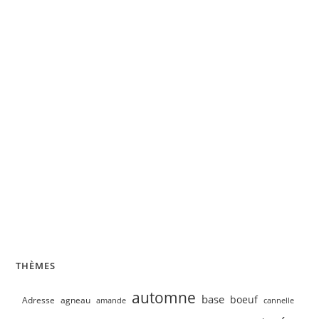
Velouté de concombre, petits pois
THÈMES
automne
base
boeuf
Adresse
agneau
amande
cannelle