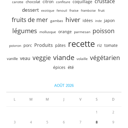
crustacé
citron
coquillage
chocolat
carotte
confiture
dessert
fruit
fraise
exotique
fenouil
framboise
hiver
fruits de mer
idées
japon
gambas
inde
légumes
poisson
orange
mollusque
parmesan
recette
Produits
porc
pâtes
riz
tomate
poivron
viande
veggie
végétarien
veau
vanille
volaille
été
épices
AOÛT 2026
L
M
M
J
V
S
D
1
2
3
4
5
6
7
8
9