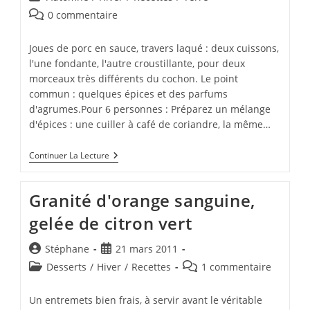
la
category:
Commentaires
0 commentaire
publication :
de
la
Joues de porc en sauce, travers laqué : deux cuissons,
publication :
l'une fondante, l'autre croustillante, pour deux
morceaux très différents du cochon. Le point
commun : quelques épices et des parfums
d'agrumes.Pour 6 personnes : Préparez un mélange
d'épices : une cuiller à café de coriandre, la même…
Porc
Continuer La Lecture
Aux
Épices
Et
Granité d'orange sanguine,
À
L'orange,
gelée de citron vert
En
Deux
Versions
Auteur/autrice
Publication
Stéphane
21 mars 2011
de
publiée :
Post
Commentaires
Desserts
/
Hiver
/
Recettes
1 commentaire
la
category:
de
publication :
la
Un entremets bien frais, à servir avant le véritable
publication :