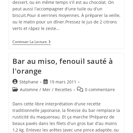
dessert, ou en même temps s'il est au chocolat. On
peut aussi l'accompagner d'une tuile ou d'un
biscuit.Pour 4 verrines moyennes. À préparer la veille,
ou le matin pour un dîner.Pressez le jus de 2 citrons
verts et râpez le zeste…
Granité
Continuer La Lecture
D'orange
Sanguine,
Gelée
Bar au miso, fenouil sauté à
De
Citron
l'orange
Vert
Auteur/autrice
Publication
Stéphane
19 mars 2011
de
publiée :
Post
Commentaires
Automne
/
Mer
/
Recettes
0 commentaire
la
category:
de
publication :
la
Dans cette libre interprétation d'une recette
publication :
traditionnelle japonaise, la finesse du bar remplace la
rusticité du maquereau. Et ça marche !Préparez de
beaux pavés dans les filets d'un gros bar d'au moins
1,2 kg. Enlevez les arêtes (avec une pince adaptée, ou