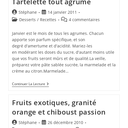
Tartelette tout agrume
À
L'orange
Auteur/autrice
Publication
Stéphane
14 janvier 2011
de
publiée :
Post
Commentaires
Desserts
/
Recettes
4 commentaires
la
category:
de
publication :
la
Janvier est le mois de tous les agrumes. Chacun
publication :
apporte son parfum spécifique, et son
degré d'amertume et d'acidité. Mariez-les
en modérant les doses du sucre, d'autant moins utile
que vos fruits seront mûrs et de qualité.La veille,
préparez votre pâte sablée sucrée, la marmelade et la
crème au citron.Marmelade…
Tartelette
Continuer La Lecture
Tout
Agrume
Fruits exotiques, granité
orange et chiboust passion
Auteur/autrice
Publication
Stéphane
26 décembre 2010