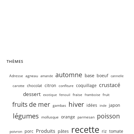
Velouté de concombre, petits pois
THÈMES
automne
base
boeuf
Adresse
agneau
amande
cannelle
crustacé
citron
coquillage
chocolat
carotte
confiture
dessert
fruit
fraise
exotique
fenouil
framboise
hiver
fruits de mer
idées
japon
gambas
inde
légumes
poisson
orange
mollusque
parmesan
recette
Produits
porc
pâtes
riz
tomate
poivron