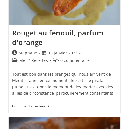
Rouget au fenouil, parfum
d'orange
Auteur/autrice
Publication
Stéphane
13 janvier 2023
de
publiée :
Post
Commentaires
Mer
/
Recettes
0 commentaire
la
category:
de
publication :
la
Tout est bon dans les oranges qui nous arrivent de
publication :
Méditerranée en ce moment : le zeste, le jus, la
pulpe...C'est donc le moment de les marier avec des
alliés de circonstance, particulièrement consentants
Rouget
Continuer La Lecture
Au
Fenouil,
Parfum
D'orange