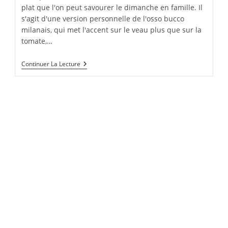
plat que l'on peut savourer le dimanche en famille. Il
s'agit d'une version personnelle de l'osso bucco
milanais, qui met l'accent sur le veau plus que sur la
tomate,…
Jarret
Continuer La Lecture
De
Veau
Longuement
Braisé,
C
Gnocchi
Au
Jus