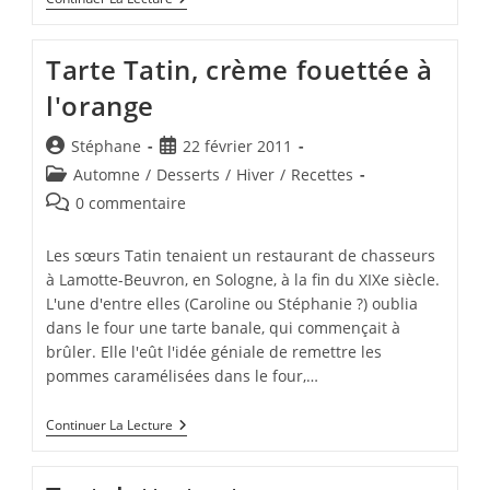
Glacée
D'orange
Maltaise,
Tarte Tatin, crème fouettée à
Fruits
Frais
l'orange
Auteur/autrice
Publication
Stéphane
22 février 2011
de
publiée :
Post
Automne
/
Desserts
/
Hiver
/
Recettes
la
category:
Commentaires
0 commentaire
publication :
de
la
Les sœurs Tatin tenaient un restaurant de chasseurs
publication :
à Lamotte-Beuvron, en Sologne, à la fin du XIXe siècle.
L'une d'entre elles (Caroline ou Stéphanie ?) oublia
dans le four une tarte banale, qui commençait à
brûler. Elle l'eût l'idée géniale de remettre les
pommes caramélisées dans le four,…
Tarte
Continuer La Lecture
Tatin,
Crème
Fouettée