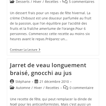
de
publiée :
Post
Commentaires
Desserts
/
Hiver
/
Recettes
5 commentaires
la
category:
de
publication :
la
Un dessert frais pour un repas de fête hivernal. La
publication :
crème Chiboust est une douceur parfumée au fruit
de la passion, que l'on équilibre par l'acidité des
fruits et la fraîche amertume de l'orange.Pour 6
personnes. Commencez cette recette au moins six
heures avant le repas.Préparez un…
Fruits
Continuer La Lecture
Exotiques,
Granité
Orange
Jarret de veau longuement
Et
Chiboust
braisé, gnocchi au jus
Passion
Auteur/autrice
Publication
Stéphane
21 décembre 2010
de
publiée :
Post
Commentaires
Automne
/
Hiver
/
Recettes
0 commentaire
la
category:
de
publication :
la
Une recette de fête, qui peut remplacer la dinde de
publication :
Noël pour les anticonformistes. Mais c'est aussi un