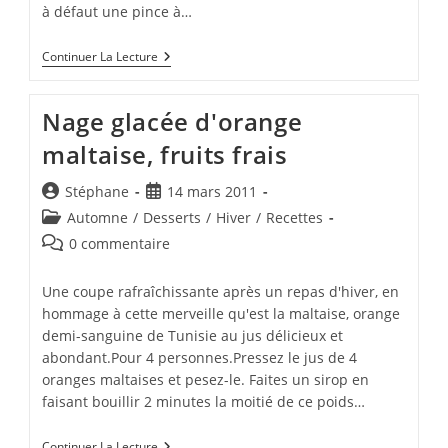
à défaut une pince à…
Bar
Continuer La Lecture
Au
Miso,
Fenouil
Nage glacée d'orange
Sauté
À
maltaise, fruits frais
L'orange
Auteur/autrice
Publication
Stéphane
14 mars 2011
de
publiée :
Post
Automne
/
Desserts
/
Hiver
/
Recettes
la
category:
Commentaires
0 commentaire
publication :
de
la
Une coupe rafraîchissante après un repas d'hiver, en
publication :
hommage à cette merveille qu'est la maltaise, orange
demi-sanguine de Tunisie au jus délicieux et
abondant.Pour 4 personnes.Pressez le jus de 4
oranges maltaises et pesez-le. Faites un sirop en
faisant bouillir 2 minutes la moitié de ce poids…
Nage
Continuer La Lecture