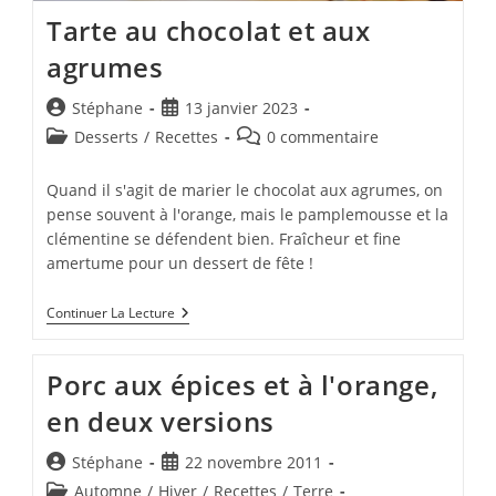
Tarte au chocolat et aux
agrumes
Auteur/autrice
Publication
Stéphane
13 janvier 2023
de
publiée :
Post
Commentaires
Desserts
/
Recettes
0 commentaire
la
category:
de
publication :
la
Quand il s'agit de marier le chocolat aux agrumes, on
publication :
pense souvent à l'orange, mais le pamplemousse et la
clémentine se défendent bien. Fraîcheur et fine
amertume pour un dessert de fête !
Tarte
Continuer La Lecture
Au
Chocolat
Et
Porc aux épices et à l'orange,
Aux
Agrumes
en deux versions
Auteur/autrice
Publication
Stéphane
22 novembre 2011
de
publiée :
Post
Automne
/
Hiver
/
Recettes
/
Terre