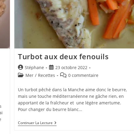
Turbot aux deux fenouils
Auteur/autrice
Publication
Stéphane
23 octobre 2022
de
publiée :
Post
Commentaires
Mer
/
Recettes
0 commentaire
la
category:
de
publication :
la
Un turbot pêché dans la Manche aime donc le beurre,
publication :
mais une touche méditerranéenne ne gâche rien, en
apportant de la fraîcheur et une légère amertume.
s
Pour changer du beurre blanc...
ai
e
Turbot
Continuer La Lecture
Aux
Deux