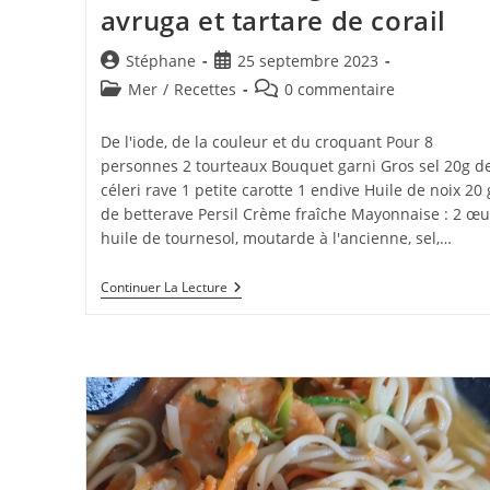
avruga et tartare de corail
Auteur/autrice
Publication
Stéphane
25 septembre 2023
de
publiée :
Post
Commentaires
Mer
/
Recettes
0 commentaire
la
category:
de
publication :
la
De l'iode, de la couleur et du croquant Pour 8
publication :
personnes 2 tourteaux Bouquet garni Gros sel 20g d
céleri rave 1 petite carotte 1 endive Huile de noix 20 
de betterave Persil Crème fraîche Mayonnaise : 2 œu
huile de tournesol, moutarde à l'ancienne, sel,…
Tourteau
Continuer La Lecture
Aux
Légumes
Crus,
Avruga
Et
Tartare
De
Corail