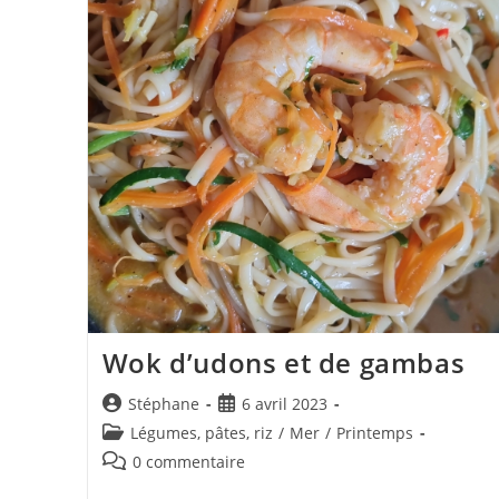
Wok d’udons et de gambas
Auteur/autrice
Publication
Stéphane
6 avril 2023
de
publiée :
Post
Légumes, pâtes, riz
/
Mer
/
Printemps
la
category:
Commentaires
0 commentaire
publication :
de