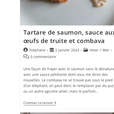
Tartare de saumon, sauce au
œufs de truite et combava
Auteur/autrice
Publication
Post
Stéphane
2 janvier 2024
Hiver
/
Mer
de
publiée :
category:
Commentaires
0 commentaire
la
de
publication :
la
Une façon de frayer avec le saumon sans le dénature
publication :
avec une sauce pétillante dont vous me direz des
nouvelles. Le combava ne se trouve pas sous le pied
d'un éléphant, on peut donc le remplacer par du yu
ou un autre agrume amer, mais le parfum…
Tartare
Continuer La Lecture
De
Saumon,