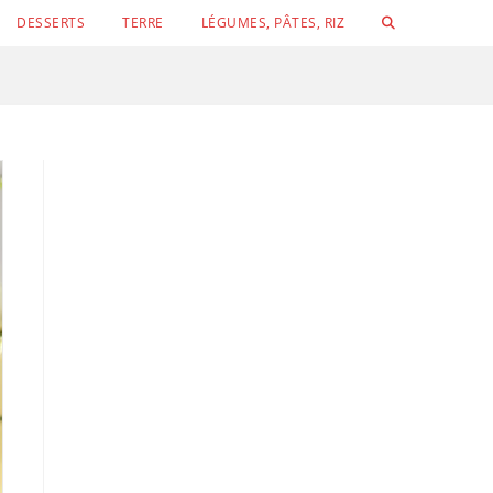
TOGGLE
DESSERTS
TERRE
LÉGUMES, PÂTES, RIZ
WEBSITE
SEARCH
Conchigli
Velouté de concombre, petits pois