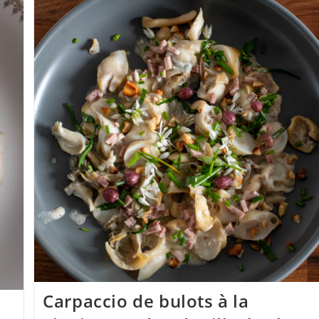
Poireaux,
Sauce
Curry
Aux
Barbes
Carpaccio de bulots à la