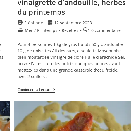
vinaigrette d’andouille, herbes
du printemps
Auteur/autrice
Publication
Stéphane
12 septembre 2023
de
publiée :
Post
Commentaires
Mer
/
Printemps
/
Recettes
0 commentaire
la
category:
de
publication :
la
e
Pour 4 personnes 1 kg de gros bulots 50 g d'andouille
publication :
g
10 g de noisettes Ail des ours, ciboulette Mayonnaise
fs,
bien moutardée Vinaigre de cidre Huile d'arachide Sel,
poivre Faites cuire les bulots quelques heures avant :
mettez-les dans une grande casserole d'eau froide,
avec 2 cuillers…
Carpaccio
Continuer La Lecture
De
Bulots
À
La
Vinaigrette
D’andouille,
Herbes
Du