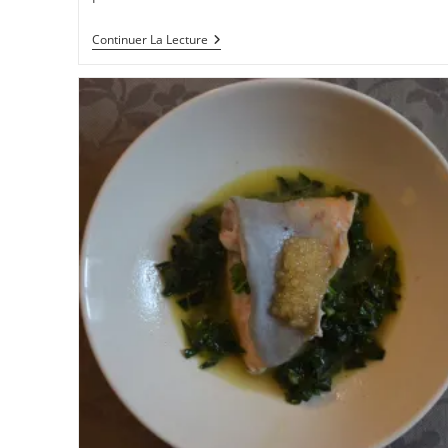
Praires
Continuer La Lecture
En
Persillade,
Fregole
En
Risotto