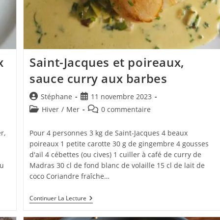
x
Saint-Jacques et poireaux,
sauce curry aux barbes
Auteur/autrice
Publication
Stéphane
11 novembre 2023
de
publiée :
Post
Commentaires
Hiver
/
Mer
0 commentaire
la
category:
de
publication :
la
r,
Pour 4 personnes 3 kg de Saint-Jacques 4 beaux
publication :
poireaux 1 petite carotte 30 g de gingembre 4 gousses
d'ail 4 cébettes (ou cives) 1 cuiller à café de curry de
zu
Madras 30 cl de fond blanc de volaille 15 cl de lait de
coco Coriandre fraîche…
Saint-
Continuer La Lecture
Jacques
Et