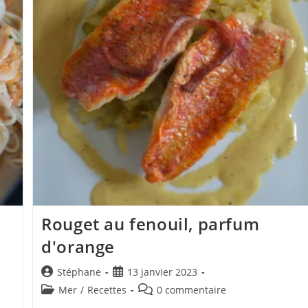
Printemps
Rouget au fenouil, parfum
d'orange
Auteur/autrice
Publication
Stéphane
13 janvier 2023
de
publiée :
Post
Commentaires
Mer
/
Recettes
0 commentaire
la
category:
de