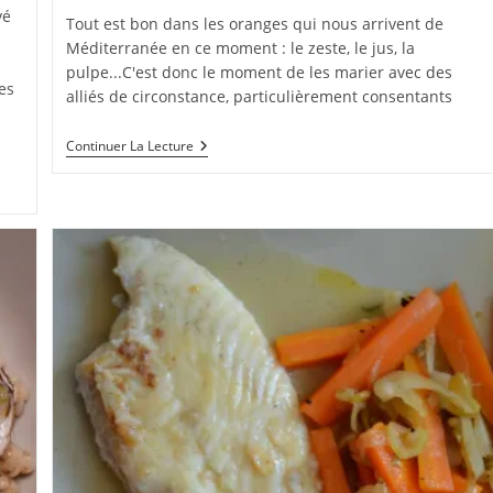
publication :
vé
la
Tout est bon dans les oranges qui nous arrivent de
publication :
Méditerranée en ce moment : le zeste, le jus, la
pulpe...C'est donc le moment de les marier avec des
es
alliés de circonstance, particulièrement consentants
Rouget
Continuer La Lecture
Au
Fenouil,
Parfum
D'orange