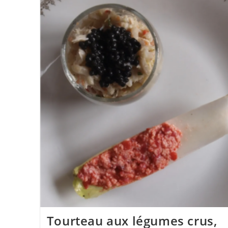
Sauce
Aux
Œufs
De
Truite
Et
Combava
Tourteau aux légumes crus,