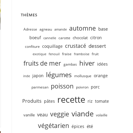
THÈMES
automne
base
Adresse
agneau
amande
boeuf
citron
chocolat
carotte
cannelle
crustacé
dessert
coquillage
confiture
fruit
fraise
exotique
fenouil
framboise
hiver
fruits de mer
idées
gambas
légumes
japon
orange
mollusque
inde
poisson
porc
parmesan
poivron
recette
Produits
pâtes
riz
tomate
viande
veggie
veau
vanille
volaille
végétarien
été
épices