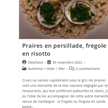
Praires en persillade, fregole
en risotto
Auteur/autrice
Publication
Stéphane
30 novembre 2022
de
publiée :
Post
Commentaires
Automne
/
Hiver
/
Mer
0 commentaire
la
category:
de
publication :
la
Crues ou saisies rapidement sous le gril, les praires
publication :
sont une merveille de la mer souvent négligée par le
restaurants, qui leur préfèrent palourdes et clams. J'
eu l'idée de les accompagner de cette autre merveill
venue de Sardaigne : la fregola ou fregula en sarde,
petite…