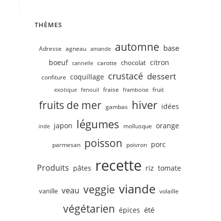
THÈMES
automne
base
Adresse
agneau
amande
boeuf
citron
chocolat
carotte
cannelle
crustacé
dessert
coquillage
confiture
fruit
fraise
exotique
fenouil
framboise
hiver
fruits de mer
idées
gambas
légumes
japon
orange
mollusque
inde
poisson
porc
parmesan
poivron
recette
Produits
pâtes
riz
tomate
viande
veggie
veau
vanille
volaille
végétarien
été
épices