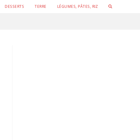
TOGGLE
DESSERTS
TERRE
LÉGUMES, PÂTES, RIZ
WEBSITE
SEARCH
Conchigli
Velouté de concombre, petits pois