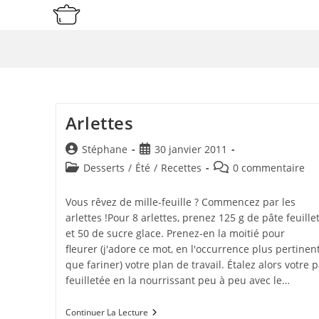
Skip
to
content
Arlettes
Auteur/autrice
Publication
Stéphane
30 janvier 2011
de
publiée :
Post
Commentaires
Desserts
/
Été
/
Recettes
0 commentaire
la
category:
de
publication :
la
Vous rêvez de mille-feuille ? Commencez par les
publication :
arlettes !Pour 8 arlettes, prenez 125 g de pâte feuille
et 50 de sucre glace. Prenez-en la moitié pour
fleurer (j'adore ce mot, en l'occurrence plus pertinen
que fariner) votre plan de travail. Étalez alors votre 
feuilletée en la nourrissant peu à peu avec le…
Arlettes
Continuer La Lecture