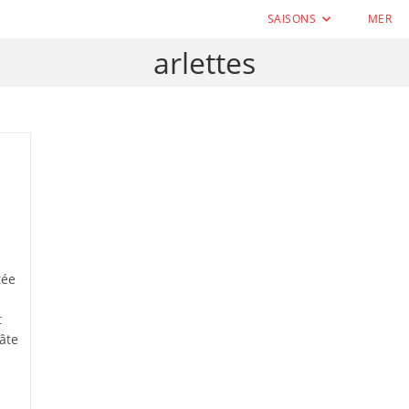
SAISONS
MER
arlettes
tée
t
pâte