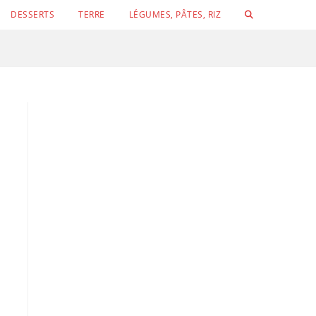
TOGGLE
DESSERTS
TERRE
LÉGUMES, PÂTES, RIZ
WEBSITE
SEARCH
Conchigli
Velouté de concombre, petits pois