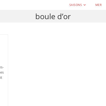
SAISONS
MER
boule d’or
es-
les
it