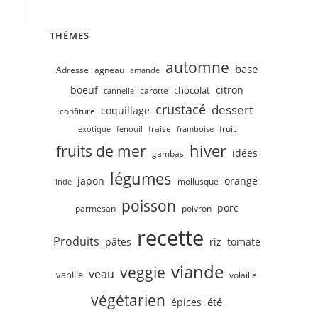
THÈMES
automne
base
Adresse
agneau
amande
boeuf
citron
chocolat
carotte
cannelle
crustacé
dessert
coquillage
confiture
fruit
fraise
exotique
fenouil
framboise
hiver
fruits de mer
idées
gambas
légumes
japon
orange
mollusque
inde
poisson
porc
parmesan
poivron
recette
Produits
pâtes
riz
tomate
viande
veggie
veau
vanille
volaille
végétarien
été
épices