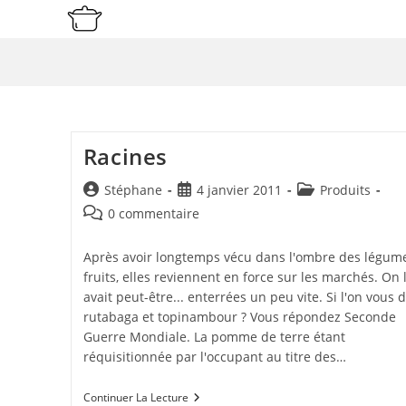
Skip
to
content
Racines
Auteur/autrice
Publication
Post
Stéphane
4 janvier 2011
Produits
de
publiée :
category:
Commentaires
0 commentaire
la
de
publication :
la
Après avoir longtemps vécu dans l'ombre des légum
publication :
fruits, elles reviennent en force sur les marchés. On 
avait peut-être... enterrées un peu vite. Si l'on vous d
rutabaga et topinambour ? Vous répondez Seconde
Guerre Mondiale. La pomme de terre étant
réquisitionnée par l'occupant au titre des…
Racines
Continuer La Lecture