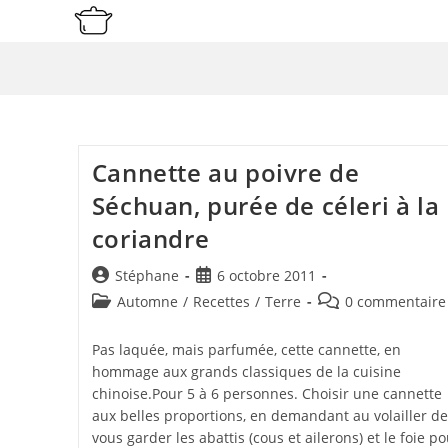
Skip
to
content
Cannette au poivre de
Séchuan, purée de céleri à la
coriandre
Auteur/autrice
Publication
Stéphane
6 octobre 2011
de
publiée :
Post
Commentaires
Automne
/
Recettes
/
Terre
0 commentaire
la
category:
de
publication :
la
Pas laquée, mais parfumée, cette cannette, en
publication :
hommage aux grands classiques de la cuisine
chinoise.Pour 5 à 6 personnes. Choisir une cannette
aux belles proportions, en demandant au volailler de
vous garder les abattis (cous et ailerons) et le foie p