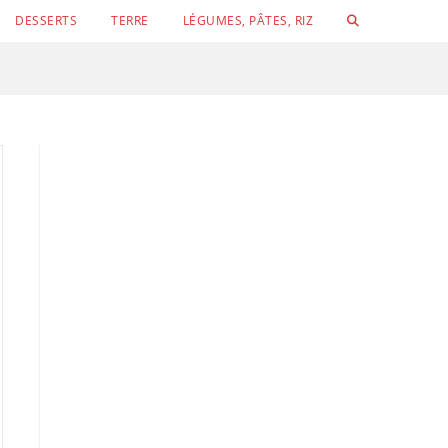
TOGGLE
DESSERTS
TERRE
LÉGUMES, PÂTES, RIZ
WEBSITE
SEARCH
Conchigli
Velouté de concombre, petits pois