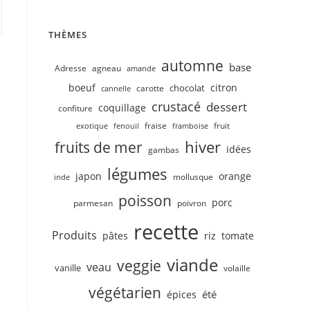
THÈMES
automne
base
Adresse
agneau
amande
boeuf
citron
chocolat
carotte
cannelle
crustacé
dessert
coquillage
confiture
fruit
fraise
exotique
fenouil
framboise
hiver
fruits de mer
idées
gambas
légumes
japon
orange
mollusque
inde
poisson
porc
parmesan
poivron
recette
Produits
pâtes
riz
tomate
viande
veggie
veau
vanille
volaille
végétarien
été
épices