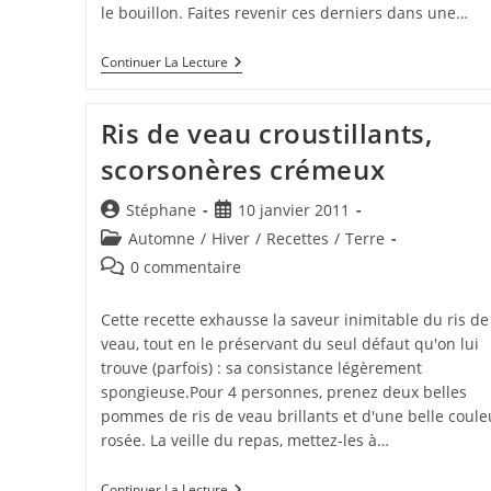
le bouillon. Faites revenir ces derniers dans une…
Cannette
Continuer La Lecture
Au
Poivre
De
Ris de veau croustillants,
Séchuan,
Purée
scorsonères crémeux
De
Céleri
À
Auteur/autrice
Publication
Stéphane
10 janvier 2011
La
de
publiée :
Post
Coriandre
Automne
/
Hiver
/
Recettes
/
Terre
la
category:
Commentaires
0 commentaire
publication :
de
la
Cette recette exhausse la saveur inimitable du ris de
publication :
veau, tout en le préservant du seul défaut qu'on lui
trouve (parfois) : sa consistance légèrement
spongieuse.Pour 4 personnes, prenez deux belles
pommes de ris de veau brillants et d'une belle coule
rosée. La veille du repas, mettez-les à…
Ris
Continuer La Lecture