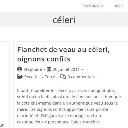
SAISONS
MER
céleri
Flanchet de veau au céleri,
oignons confits
Auteur/autrice
Publication
Stéphane
20 juillet 2011
de
publiée :
Post
Commentaires
Recettes
/
Terre
0 commentaire
la
category:
de
publication :
la
Il faut réhabiliter le céleri-rave, racine au goût plus
publication :
subtil qu'on le dit, ainsi que le flanchet, aussi bon que
la côte elle-même dans un authentique veau sous la
mère. Les oignons confits apportent une pointe
d'acidité et d'élégance à ce mariage un brin...
rustique.Pour 4 personnes. Faites trancher…
our