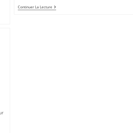
Flanchet
Continuer La Lecture
De
Veau
Au
Céleri,
Oignons
Confits
ur