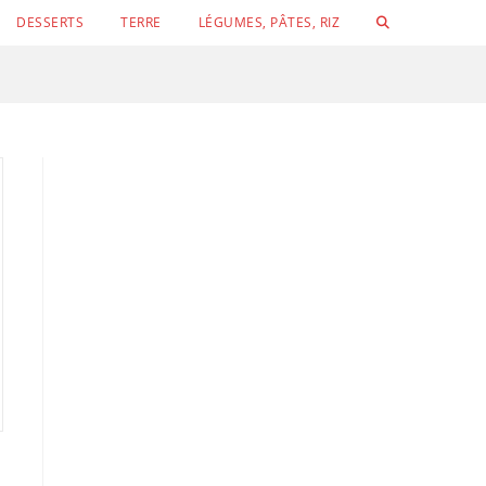
TOGGLE
DESSERTS
TERRE
LÉGUMES, PÂTES, RIZ
WEBSITE
SEARCH
Conchigli
Velouté de concombre, petits pois