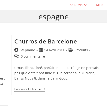
SAISONS
MER
espagne
Churros de Barcelone
Auteur/autrice
Publication
Post
Stéphane
14 avril 2011
Produits
de
publiée :
category:
Commentaires
0 commentaire
la
de
publication :
la
Croustillant, doré, parfaitement sucré : je ne pensais
publication :
pas que c'était possible !1 € le cornet à la Xurreria,
'est
Banys Nous 8, dans le Barri Gòtic.
sa
Churros
Continuer La Lecture
De
Barcelone