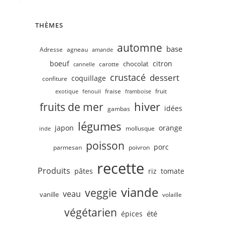
THÈMES
automne
base
Adresse
agneau
amande
boeuf
citron
chocolat
carotte
cannelle
crustacé
dessert
coquillage
confiture
fruit
fraise
exotique
fenouil
framboise
hiver
fruits de mer
idées
gambas
légumes
japon
orange
mollusque
inde
poisson
porc
parmesan
poivron
recette
Produits
pâtes
riz
tomate
viande
veggie
veau
vanille
volaille
végétarien
été
épices