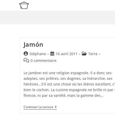
Skip
to
content
Jamón
Auteur/autrice
Publication
Post
Stéphane
16 avril 2011
Terre
de
publiée :
category:
Commentaires
0 commentaire
la
de
publication :
la
Le jambon est une religion espagnole. Il a donc ses
publication :
adeptes, ses prêtres, ses dogmes, sa hiérarchie, ses
hérésies...S'il est une chose où les Ibères excellent, c
bien le cochon. La cuisine espagnole ne brille ni par 
finesse, ni par sa variété, mais la gamme des…
Jamón
Continuer La Lecture