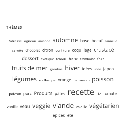
Velouté de concombre, petits pois
THÈMES
automne
base
boeuf
Adresse
agneau
amande
cannelle
crustacé
citron
coquillage
chocolat
carotte
confiture
dessert
fruit
fraise
exotique
fenouil
framboise
hiver
fruits de mer
idées
japon
gambas
inde
légumes
poisson
orange
mollusque
parmesan
recette
Produits
porc
pâtes
riz
tomate
poivron
viande
veggie
végétarien
veau
vanille
volaille
été
épices