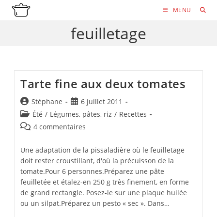
Skip
MENU
to
feuilletage
content
Tarte fine aux deux tomates
Auteur/autrice
Publication
Stéphane
6 juillet 2011
de
publiée :
Post
Été
/
Légumes, pâtes, riz
/
Recettes
la
category:
Commentaires
4 commentaires
publication :
de
la
Une adaptation de la pissaladière où le feuilletage
publication :
doit rester croustillant, d'où la précuisson de la
tomate.Pour 6 personnes.Préparez une pâte
feuilletée et étalez-en 250 g très finement, en forme
de grand rectangle. Posez-le sur une plaque huilée
ou un silpat.Préparez un pesto « sec ». Dans…