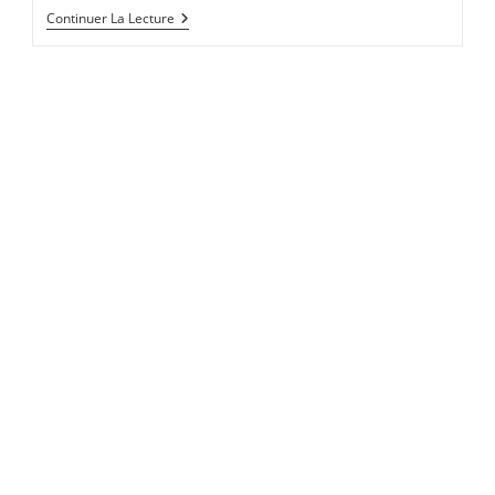
Tarte
Continuer La Lecture
Fine
Aux
Deux
Tomates
C