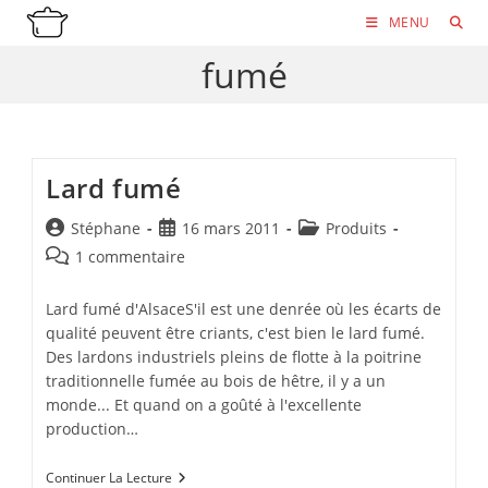
Skip
MENU
to
fumé
content
Lard fumé
Auteur/autrice
Publication
Post
Stéphane
16 mars 2011
Produits
de
publiée :
category:
Commentaires
1 commentaire
la
de
publication :
la
Lard fumé d'AlsaceS'il est une denrée où les écarts de
publication :
qualité peuvent être criants, c'est bien le lard fumé.
Des lardons industriels pleins de flotte à la poitrine
traditionnelle fumée au bois de hêtre, il y a un
monde... Et quand on a goûté à l'excellente
production…
Lard
Continuer La Lecture