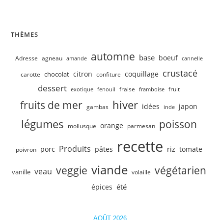
Velouté de concombre, petits pois
THÈMES
automne
base
boeuf
Adresse
agneau
amande
cannelle
crustacé
citron
coquillage
chocolat
carotte
confiture
dessert
fruit
fraise
exotique
fenouil
framboise
hiver
fruits de mer
idées
japon
gambas
inde
légumes
poisson
orange
mollusque
parmesan
recette
Produits
porc
pâtes
riz
tomate
poivron
viande
veggie
végétarien
veau
vanille
volaille
été
épices
AOÛT 2026