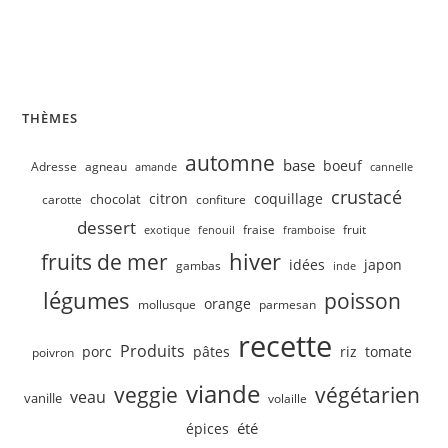
Velouté de concombre, petits pois
THÈMES
automne
base
boeuf
Adresse
agneau
amande
cannelle
crustacé
citron
coquillage
chocolat
carotte
confiture
dessert
fruit
fraise
exotique
fenouil
framboise
hiver
fruits de mer
idées
japon
gambas
inde
légumes
poisson
orange
mollusque
parmesan
recette
Produits
porc
pâtes
riz
tomate
poivron
viande
veggie
végétarien
veau
vanille
volaille
été
épices