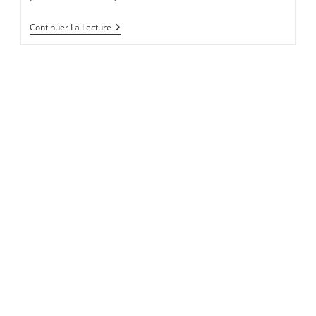
Conchiglioni
Continuer La Lecture
Au
Brocciu
Et
Épinards
C