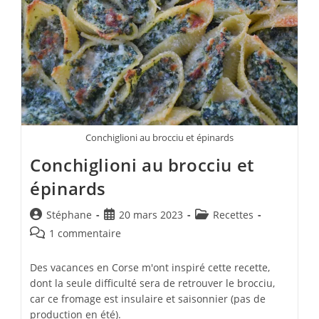
Conchiglioni au brocciu et épinards
Conchiglioni au brocciu et
épinards
Auteur/autrice
Publication
Post
Stéphane
20 mars 2023
Recettes
de
publiée :
category:
Commentaires
1 commentaire
la
de
publication :
la
Des vacances en Corse m'ont inspiré cette recette,
publication :
dont la seule difficulté sera de retrouver le brocciu,
car ce fromage est insulaire et saisonnier (pas de
production en été).