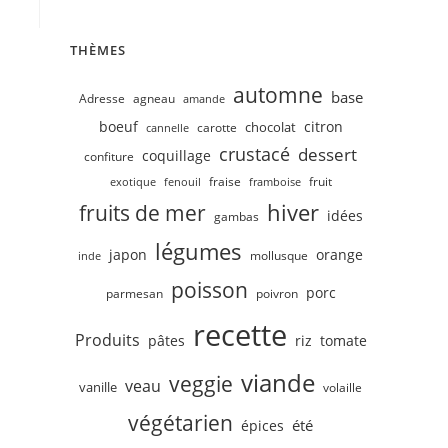
THÈMES
automne
base
Adresse
agneau
amande
boeuf
citron
chocolat
carotte
cannelle
crustacé
dessert
coquillage
confiture
fruit
fraise
exotique
fenouil
framboise
hiver
fruits de mer
idées
gambas
légumes
japon
orange
mollusque
inde
poisson
porc
parmesan
poivron
recette
Produits
pâtes
riz
tomate
viande
veggie
veau
vanille
volaille
végétarien
été
épices