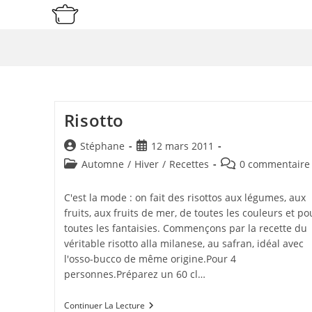
Skip
to
content
Risotto
Auteur/autrice
Publication
Stéphane
12 mars 2011
de
publiée :
Post
Commentaires
Automne
/
Hiver
/
Recettes
0 commentaire
la
category:
de
publication :
la
C'est la mode : on fait des risottos aux légumes, aux
publication :
fruits, aux fruits de mer, de toutes les couleurs et po
toutes les fantaisies. Commençons par la recette du
véritable risotto alla milanese, au safran, idéal avec
l'osso-bucco de même origine.Pour 4
personnes.Préparez un 60 cl…
Risotto
Continuer La Lecture