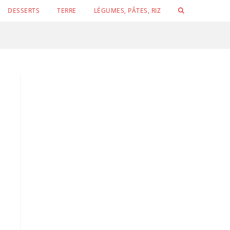
TOGGLE
DESSERTS
TERRE
LÉGUMES, PÂTES, RIZ
WEBSITE
SEARCH
Conchigli
Velouté de concombre, petits pois