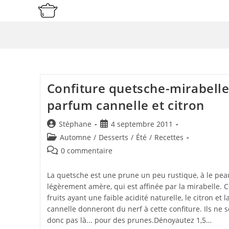
Skip
to
content
Confiture quetsche-mirabelle
parfum cannelle et citron
Auteur/autrice
Publication
Stéphane
4 septembre 2011
de
publiée :
Post
Automne
/
Desserts
/
Été
/
Recettes
la
category:
Commentaires
0 commentaire
publication :
de
la
La quetsche est une prune un peu rustique, à le pea
publication :
légèrement amère, qui est affinée par la mirabelle. 
fruits ayant une faible acidité naturelle, le citron et l
cannelle donneront du nerf à cette confiture. Ils ne s
donc pas là... pour des prunes.Dénoyautez 1,5…