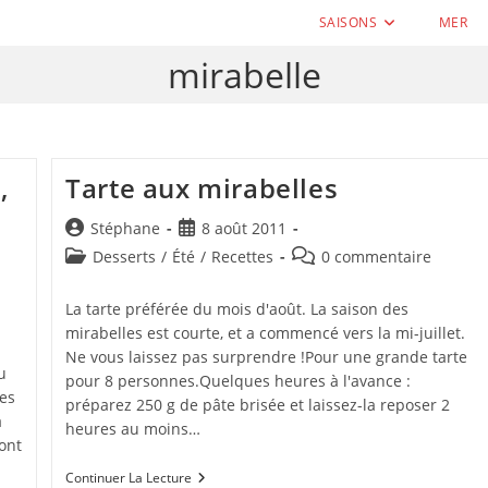
SAISONS
MER
mirabelle
,
Tarte aux mirabelles
Auteur/autrice
Publication
Stéphane
8 août 2011
de
publiée :
Post
Commentaires
Desserts
/
Été
/
Recettes
0 commentaire
la
category:
de
publication :
la
La tarte préférée du mois d'août. La saison des
publication :
mirabelles est courte, et a commencé vers la mi-juillet.
Ne vous laissez pas surprendre !Pour une grande tarte
u
pour 8 personnes.Quelques heures à l'avance :
Ces
préparez 250 g de pâte brisée et laissez-la reposer 2
a
heures au moins…
ont
Tarte
Continuer La Lecture