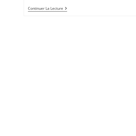
Confiture
Continuer La Lecture
Quetsche-
Mirabelle,
Parfum
Cannelle
Et
Citron