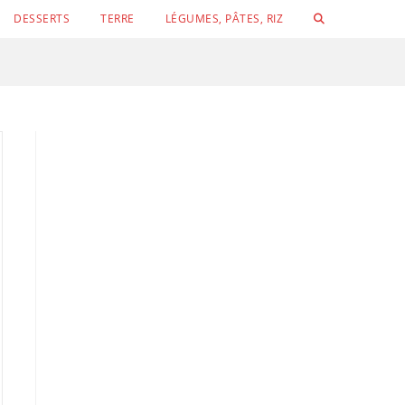
TOGGLE
DESSERTS
TERRE
LÉGUMES, PÂTES, RIZ
WEBSITE
SEARCH
Conchigli
Velouté de concombre, petits pois