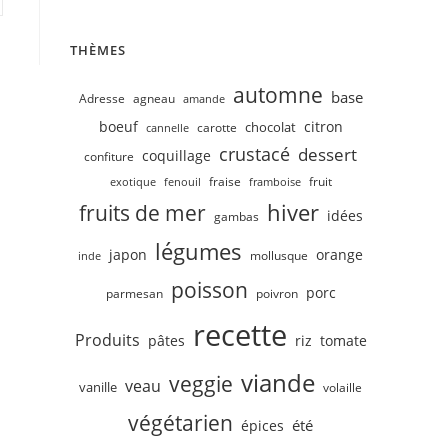
THÈMES
automne
base
Adresse
agneau
amande
boeuf
citron
chocolat
carotte
cannelle
crustacé
dessert
coquillage
confiture
fruit
fraise
exotique
fenouil
framboise
hiver
fruits de mer
idées
gambas
légumes
japon
orange
mollusque
inde
poisson
porc
parmesan
poivron
recette
Produits
pâtes
riz
tomate
viande
veggie
veau
vanille
volaille
végétarien
été
épices