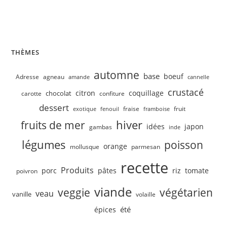
Velouté de concombre, petits pois
THÈMES
automne
base
boeuf
Adresse
agneau
amande
cannelle
crustacé
citron
coquillage
chocolat
carotte
confiture
dessert
fruit
fraise
exotique
fenouil
framboise
hiver
fruits de mer
idées
japon
gambas
inde
légumes
poisson
orange
mollusque
parmesan
recette
Produits
porc
pâtes
riz
tomate
poivron
viande
veggie
végétarien
veau
vanille
volaille
été
épices