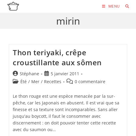
Skip
MENU
to
mirin
content
Thon teriyaki, crêpe
croustillante aux sômen
Auteur/autrice
Publication
Stéphane
5 janvier 2011
de
publiée :
Post
Commentaires
Été
/
Mer
/
Recettes
0 commentaire
la
category:
de
publication :
la
Le thon rouge est une espèce menacée par la sur-
publication :
pêche, car les Japonais en abusent. Il est vrai que sa
finesse et sa texture sont incomparables. Sans aller
jusqu'au boycott, il faut le consommer avec
discernement : on doit pouvoir tenter cette recette
avec du saumon ou…