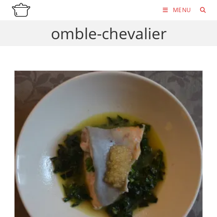
Skip
MENU
to
omble-chevalier
content