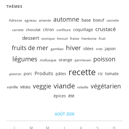
THÈMES
automne
base
boeuf
Adresse
agneau
amande
cannelle
crustacé
citron
coquillage
chocolat
carotte
confiture
dessert
fruit
fraise
exotique
fenouil
framboise
hiver
fruits de mer
idées
japon
gambas
inde
légumes
poisson
orange
mollusque
parmesan
recette
Produits
porc
pâtes
riz
tomate
poivron
viande
veggie
végétarien
veau
vanille
volaille
été
épices
AOÛT 2026
L
M
M
J
V
S
D