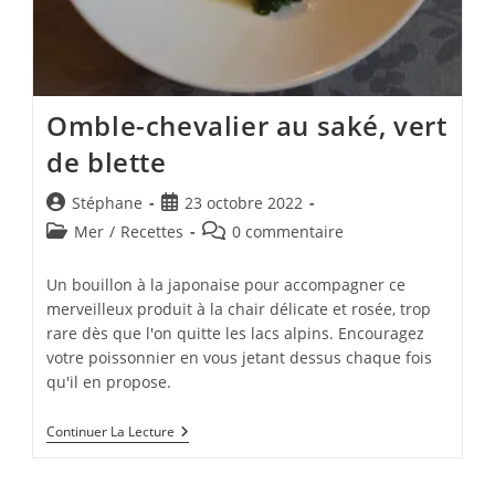
Omble-chevalier au saké, vert
de blette
Auteur/autrice
Publication
Stéphane
23 octobre 2022
de
publiée :
Post
Commentaires
Mer
/
Recettes
0 commentaire
la
category:
de
publication :
la
Un bouillon à la japonaise pour accompagner ce
publication :
merveilleux produit à la chair délicate et rosée, trop
rare dès que l'on quitte les lacs alpins. Encouragez
votre poissonnier en vous jetant dessus chaque fois
qu'il en propose.
Omble-
Continuer La Lecture
Chevalier
Au
Saké,