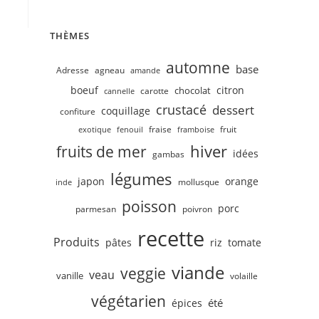
THÈMES
automne
base
Adresse
agneau
amande
boeuf
citron
chocolat
carotte
cannelle
crustacé
dessert
coquillage
confiture
fruit
fraise
exotique
fenouil
framboise
hiver
fruits de mer
idées
gambas
légumes
japon
orange
mollusque
inde
poisson
porc
parmesan
poivron
recette
Produits
pâtes
riz
tomate
viande
veggie
veau
vanille
volaille
végétarien
été
épices