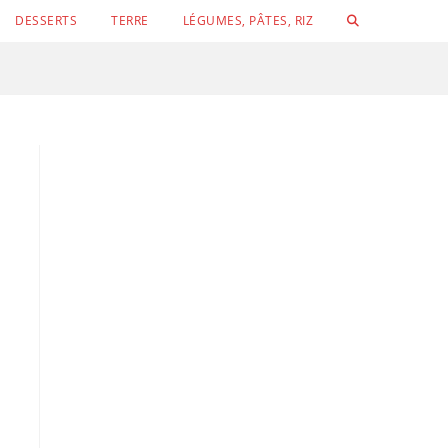
TOGGLE
DESSERTS
TERRE
LÉGUMES, PÂTES, RIZ
WEBSITE
SEARCH
Conchigli
Velouté de concombre, petits pois