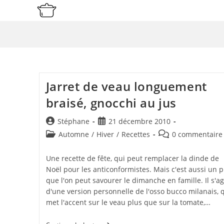
Skip
to
content
Jarret de veau longuement
braisé, gnocchi au jus
Auteur/autrice
Publication
Stéphane
21 décembre 2010
de
publiée :
Post
Commentaires
Automne
/
Hiver
/
Recettes
0 commentaire
la
category:
de
publication :
la
Une recette de fête, qui peut remplacer la dinde de
publication :
Noël pour les anticonformistes. Mais c'est aussi un p
que l'on peut savourer le dimanche en famille. Il s'ag
d'une version personnelle de l'osso bucco milanais, 
met l'accent sur le veau plus que sur la tomate,…