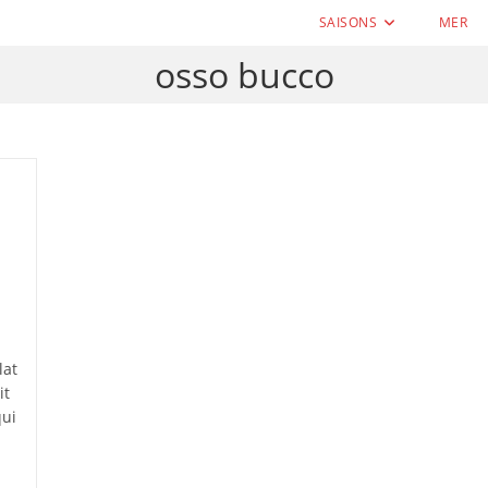
SAISONS
MER
osso bucco
lat
it
qui