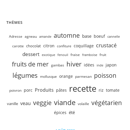
Velouté de concombre, petits pois
THÈMES
automne
base
boeuf
Adresse
agneau
amande
cannelle
crustacé
citron
coquillage
chocolat
carotte
confiture
dessert
fruit
fraise
exotique
fenouil
framboise
hiver
fruits de mer
idées
japon
gambas
inde
légumes
poisson
orange
mollusque
parmesan
recette
Produits
porc
pâtes
riz
tomate
poivron
viande
veggie
végétarien
veau
vanille
volaille
été
épices