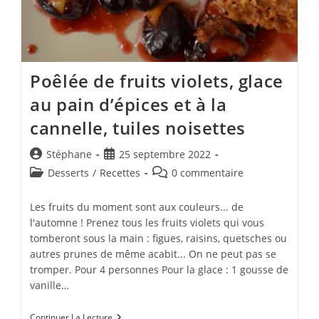
Poêlée de fruits violets, glace
au pain d’épices et à la
cannelle, tuiles noisettes
Auteur/autrice
Publication
Stéphane
25 septembre 2022
de
publiée :
Post
Commentaires
Desserts
/
Recettes
0 commentaire
la
category:
de
publication :
la
Les fruits du moment sont aux couleurs... de
publication :
l'automne ! Prenez tous les fruits violets qui vous
tomberont sous la main : figues, raisins, quetsches ou
autres prunes de même acabit... On ne peut pas se
tromper. Pour 4 personnes Pour la glace : 1 gousse de
vanille…
Poêlée
Continuer La Lecture