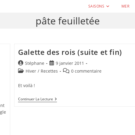
SAISONS
MER
pâte feuilletée
Galette des rois (suite et fin)
Auteur/autrice
Publication
Stéphane
9 janvier 2011
de
publiée :
Post
Commentaires
Hiver
/
Recettes
0 commentaire
la
category:
de
publication :
la
Et voilà !
publication :
Galette
Continuer La Lecture
Des
ent
Rois
gle
(suite
Et
Fin)