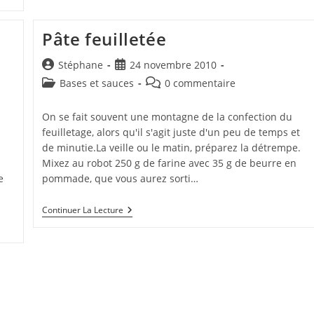
Pâte feuilletée
Auteur/autrice
Publication
Stéphane
24 novembre 2010
de
publiée :
Post
Commentaires
Bases et sauces
0 commentaire
la
category:
de
publication :
la
On se fait souvent une montagne de la confection du
publication :
feuilletage, alors qu'il s'agit juste d'un peu de temps et
de minutie.La veille ou le matin, préparez la détrempe.
Mixez au robot 250 g de farine avec 35 g de beurre en
e
pommade, que vous aurez sorti…
Pâte
Continuer La Lecture
Feuilletée