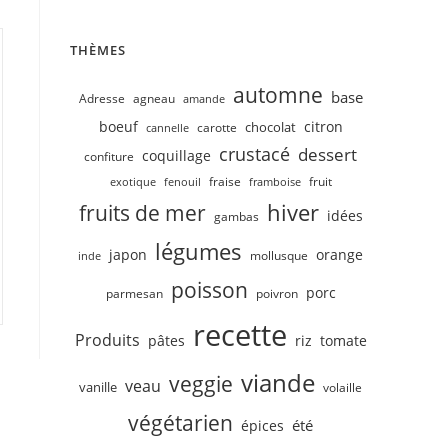
THÈMES
automne
base
Adresse
agneau
amande
boeuf
citron
chocolat
carotte
cannelle
crustacé
dessert
coquillage
confiture
fruit
fraise
exotique
fenouil
framboise
hiver
fruits de mer
idées
gambas
légumes
japon
orange
mollusque
inde
poisson
porc
parmesan
poivron
recette
Produits
pâtes
riz
tomate
viande
veggie
veau
vanille
volaille
végétarien
été
épices