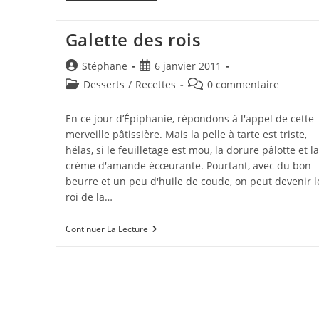
Fine
Aux
Pommes
Galette des rois
Auteur/autrice
Publication
Stéphane
6 janvier 2011
de
publiée :
Post
Commentaires
Desserts
/
Recettes
0 commentaire
la
category:
de
publication :
la
En ce jour d’Épiphanie, répondons à l'appel de cette
publication :
merveille pâtissière. Mais la pelle à tarte est triste,
hélas, si le feuilletage est mou, la dorure pâlotte et la
crème d'amande écœurante. Pourtant, avec du bon
beurre et un peu d'huile de coude, on peut devenir l
roi de la…
Galette
Continuer La Lecture
Des
Rois