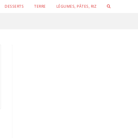
TOGGLE
DESSERTS
TERRE
LÉGUMES, PÂTES, RIZ
WEBSITE
SEARCH
Conchigli
Velouté de concombre, petits pois