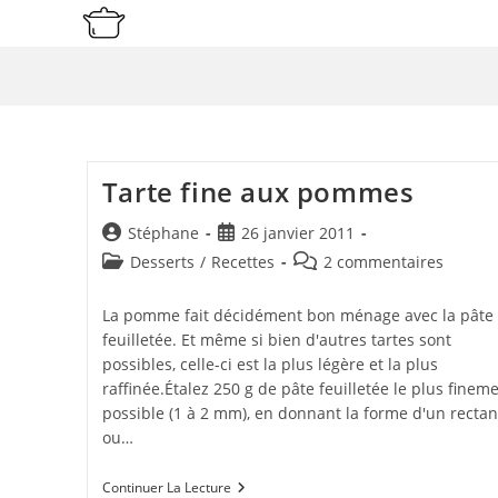
Skip
to
content
Tarte fine aux pommes
Auteur/autrice
Publication
Stéphane
26 janvier 2011
de
publiée :
Post
Commentaires
Desserts
/
Recettes
2 commentaires
la
category:
de
publication :
la
La pomme fait décidément bon ménage avec la pâte
publication :
feuilletée. Et même si bien d'autres tartes sont
possibles, celle-ci est la plus légère et la plus
raffinée.Étalez 250 g de pâte feuilletée le plus finem
possible (1 à 2 mm), en donnant la forme d'un rectan
ou…
Tarte
Continuer La Lecture