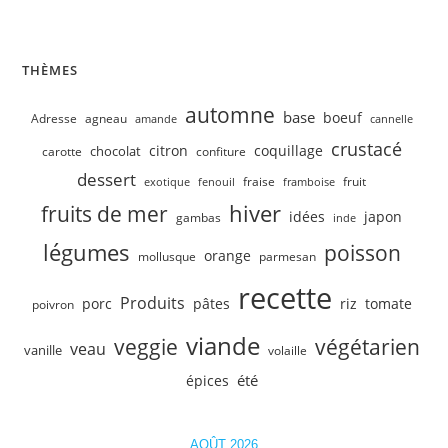
Velouté de concombre, petits pois
THÈMES
automne
base
boeuf
Adresse
agneau
amande
cannelle
crustacé
citron
coquillage
chocolat
carotte
confiture
dessert
fruit
fraise
exotique
fenouil
framboise
hiver
fruits de mer
idées
japon
gambas
inde
légumes
poisson
orange
mollusque
parmesan
recette
Produits
porc
pâtes
riz
tomate
poivron
viande
veggie
végétarien
veau
vanille
volaille
été
épices
AOÛT 2026