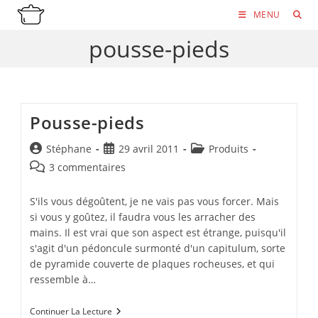
Skip
MENU
to
pousse-pieds
content
Pousse-pieds
Auteur/autrice
Publication
Post
Stéphane
29 avril 2011
Produits
de
publiée :
category:
Commentaires
3 commentaires
la
de
publication :
la
S'ils vous dégoûtent, je ne vais pas vous forcer. Mais
publication :
si vous y goûtez, il faudra vous les arracher des
mains. Il est vrai que son aspect est étrange, puisqu'il
s'agit d'un pédoncule surmonté d'un capitulum, sorte
de pyramide couverte de plaques rocheuses, et qui
ressemble à…
Pousse-
Continuer La Lecture