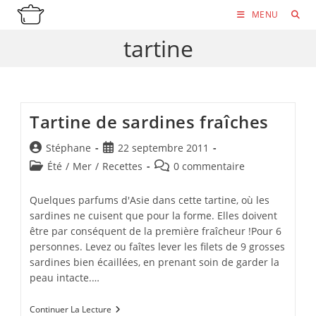
Skip
MENU
to
tartine
content
Tartine de sardines fraîches
Auteur/autrice
Publication
Stéphane
22 septembre 2011
de
publiée :
Post
Commentaires
Été
/
Mer
/
Recettes
0 commentaire
la
category:
de
publication :
la
Quelques parfums d'Asie dans cette tartine, où les
publication :
sardines ne cuisent que pour la forme. Elles doivent
être par conséquent de la première fraîcheur !Pour 6
personnes. Levez ou faîtes lever les filets de 9 grosses
sardines bien écaillées, en prenant soin de garder la
peau intacte.…
Tartine
Continuer La Lecture