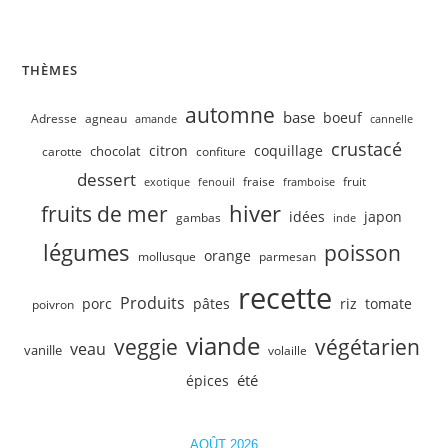
Velouté de concombre, petits pois
THÈMES
automne
base
boeuf
Adresse
agneau
amande
cannelle
crustacé
citron
coquillage
chocolat
carotte
confiture
dessert
fruit
fraise
exotique
fenouil
framboise
hiver
fruits de mer
idées
japon
gambas
inde
légumes
poisson
orange
mollusque
parmesan
recette
Produits
porc
pâtes
riz
tomate
poivron
viande
veggie
végétarien
veau
vanille
volaille
été
épices
AOÛT 2026