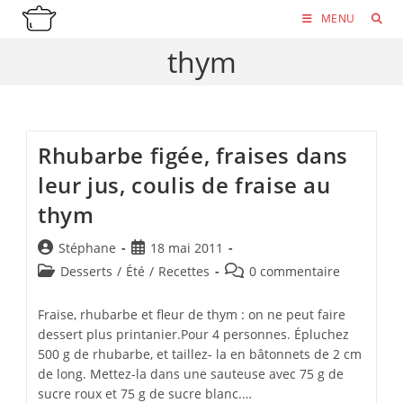
Skip
MENU
to
thym
content
Rhubarbe figée, fraises dans
leur jus, coulis de fraise au
thym
Auteur/autrice
Publication
Stéphane
18 mai 2011
de
publiée :
Post
Commentaires
Desserts
/
Été
/
Recettes
0 commentaire
la
category:
de
publication :
la
Fraise, rhubarbe et fleur de thym : on ne peut faire
publication :
dessert plus printanier.Pour 4 personnes. Épluchez
500 g de rhubarbe, et taillez- la en bâtonnets de 2 cm
de long. Mettez-la dans une sauteuse avec 75 g de
sucre roux et 75 g de sucre blanc.…