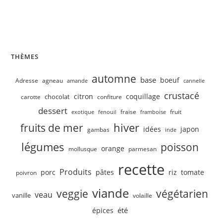
Velouté de concombre, petits pois
THÈMES
automne
base
boeuf
Adresse
agneau
amande
cannelle
crustacé
citron
coquillage
chocolat
carotte
confiture
dessert
fruit
fraise
exotique
fenouil
framboise
hiver
fruits de mer
idées
japon
gambas
inde
légumes
poisson
orange
mollusque
parmesan
recette
Produits
porc
pâtes
riz
tomate
poivron
viande
veggie
végétarien
veau
vanille
volaille
été
épices