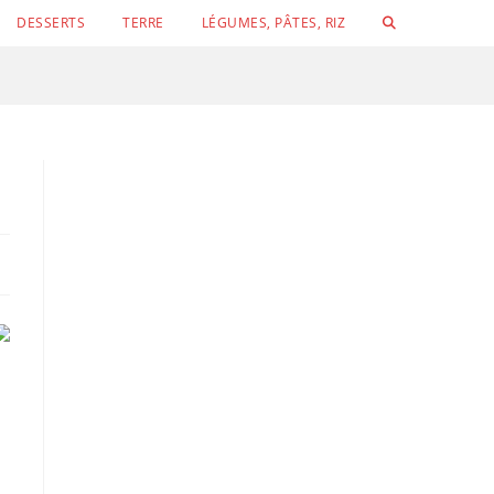
TOGGLE
DESSERTS
TERRE
LÉGUMES, PÂTES, RIZ
WEBSITE
SEARCH
Conchigli
Velouté de concombre, petits pois