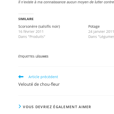
Il n’existe à ma connaissance aucun moyen de lutter contre
SIMILAIRE
Scorsonère (salsifis noir)
Potage
16 février 2011
24 janvier 201
Dans "Produits"
Dans "Légumes,
ÉTIQUETTES
:
LÉGUMES
Read
Article précédent
more
Velouté de chou-fleur
articles
VOUS DEVRIEZ ÉGALEMENT AIMER