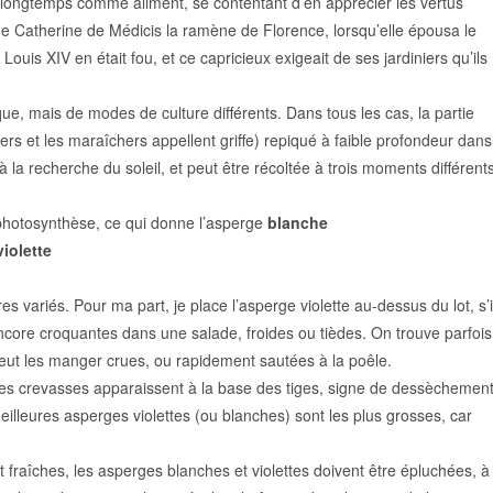
t longtemps comme aliment, se contentant d’en apprécier les vertus
ue Catherine de Médicis la ramène de Florence, lorsqu’elle épousa le
! Louis XIV en était fou, et ce capricieux exigeait de ses jardiniers qu’ils
ue, mais de modes de culture différents. Dans tous les cas, la partie
ers et les maraîchers appellent griffe) repiqué à faible profondeur dans
à la recherche du soleil, et peut être récoltée à trois moments différent
a photosynthèse, ce qui donne l’asperge
blanche
violette
s variés. Pour ma part, je place l’asperge violette au-dessus du lot, s’i
encore croquantes dans une salade, froides ou tièdes. On trouve parfois
eut les manger crues, ou rapidement sautées à la poêle.
si des crevasses apparaissent à la base des tiges, signe de dessèchement
meilleures asperges violettes (ou blanches) sont les plus grosses, car
t fraîches, les asperges blanches et violettes doivent être épluchées, à