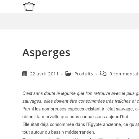
Skip
to
content
Asperges
Publication
Post
Commentaires
22 avril 2011
Produits
0 commentai
publiée :
category:
de
la
publication :
C’est sans doute le légume que l’on retrouve avec le plus gran
sauvages, elles doivent être consommées très fraîches et c
Parmi les nombreuses espèces existant à l’état sauvage, c
obtenir la merveille que nous connaissons aujourd’hui.
Elle était déjà consommée dans l’Egypte ancienne, ce qu’at
tout autour du bassin méditerranéen.