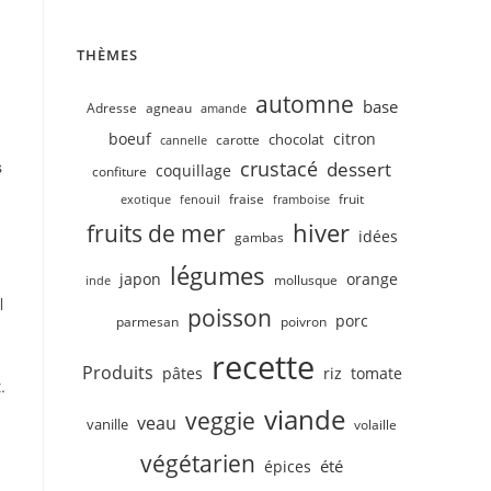
THÈMES
automne
base
Adresse
agneau
amande
boeuf
citron
chocolat
carotte
cannelle
crustacé
s
dessert
coquillage
confiture
fruit
fraise
exotique
fenouil
framboise
hiver
fruits de mer
idées
gambas
légumes
japon
orange
mollusque
inde
l
poisson
porc
parmesan
poivron
recette
Produits
pâtes
riz
tomate
.
viande
veggie
veau
vanille
volaille
végétarien
été
épices