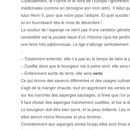
Curieusement, la France et le nord de l’Europe l’ignorèren
médicinales (comme en témoigne son nom latin). Il fallut q
futur Henri II, pour que notre pays l’adopte. Et quel succès
lui en fournissent dès le mois de décembre !
La couleur de l’asperge ne vient pas d’une variation génétiq
comestible est la pousse issue d’un rhizome (que les jardini
une terre très sablonneuse. La tige s’allonge verticalement 
:
– Totalement enterrée, elle n’a pas eu le temps de faire l
– Cueillie alors que le bourgeon est à peine sorti, elle sera
– Entièrement sortie de terre, elle sera
verte
Ce qui donne des saveurs différentes et des usages culinaire
s’agit de la manger chaude, tout en appréciant les vertes 
sur les marchés des asperges sauvages, si fines que l’on p
Il faut choisir des asperges fraîchement cueillies, et fuir 
Le bourgeon doit être bien serré, et la peau brillante. Les 
elles seront moins fibreuses et plus tendres.
Contrairement aux asperges vertes lorsqu’elles sont fines e