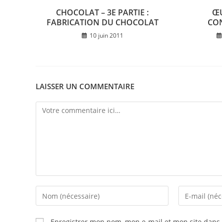
CHOCOLAT – 3E PARTIE :
ŒU
FABRICATION DU CHOCOLAT
CO
10 juin 2011
LAISSER UN COMMENTAIRE
Comment
Enter
Enter
your
your
name
email
Enregistrer mon nom, mon e-mail et mon site dans