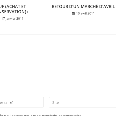
F (ACHAT ET
RETOUR D'UN MARCHÉ D'AVRIL
NSERVATION)+
10 avril 2011
17 janvier 2011
Saisir
l’URL
de
 le navigateur pour mon prochain commentaire.