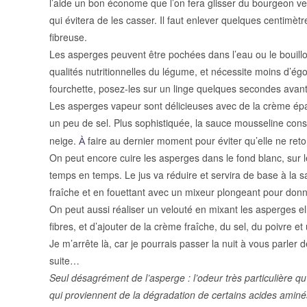
l’aide un bon économe que l’on fera glisser du bourgeon vers
qui évitera de les casser. Il faut enlever quelques centimètr
fibreuse.
Les asperges peuvent être pochées dans l’eau ou le bouillon
qualités nutritionnelles du légume, et nécessite moins d’égou
fourchette, posez-les sur un linge quelques secondes avant 
Les asperges vapeur sont délicieuses avec de la crème ép
un peu de sel. Plus sophistiquée, la sauce mousseline con
neige.
faire au dernier moment pour éviter qu’elle ne ret
À
On peut encore cuire les asperges
dans le fond blanc,
sur 
temps en temps. Le jus va réduire et servira de base à la
fraîche et en fouettant avec un mixeur plongeant pour do
On peut aussi réaliser un velouté en mixant les asperges e
fibres, et d’ajouter de la crème fraîche, du sel, du poivre et 
Je m’arrête là, car je pourrais passer la nuit à vous parler 
suite…
Seul désagrément de l’asperge : l’odeur très particulière qu
qui proviennent de la dégradation de certains acides amin