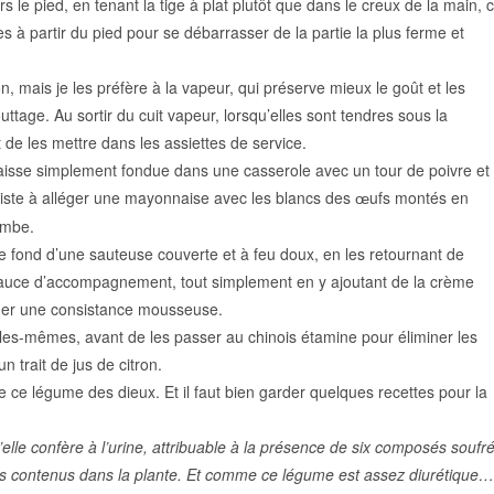
 le pied, en tenant la tige à plat plutôt que dans le creux de la main, 
es à partir du pied pour se débarrasser de la partie la plus ferme et
, mais je les préfère à la vapeur, qui préserve mieux le goût et les
ttage. Au sortir du cuit vapeur, lorsqu’elles sont tendres sous la
de les mettre dans les assiettes de service.
aisse simplement fondue dans une casserole avec un tour de poivre et
siste à alléger une mayonnaise avec les
blancs des
ufs montés en
œ
ombe.
le fond d’une sauteuse couverte et à feu doux, en les retournant de
 sauce d’accompagnement, tout simplement en y ajoutant de la crème
nner une consistance mousseuse.
lles-mêmes, avant de les passer au chinois étamine pour éliminer les
un trait de jus de citron.
de ce légume des dieux. Et il faut bien garder quelques recettes pour la
’elle confère à l’urine, attribuable à la présence de six composés soufr
és contenus dans la plante. Et comme ce légume est assez diurétique…