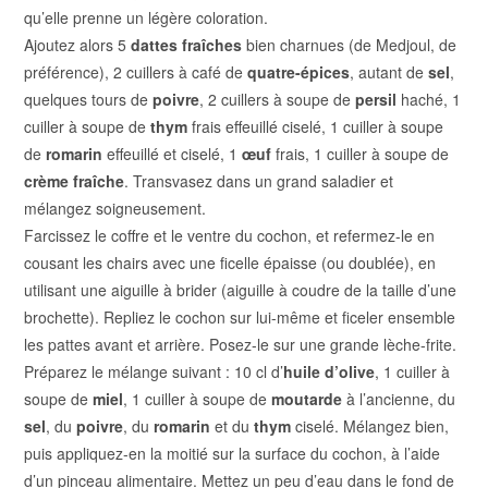
qu’elle prenne un légère coloration.
Ajoutez alors 5
dattes fraîches
bien charnues (de Medjoul, de
préférence), 2 cuillers à café de
quatre-épices
, autant de
sel
,
quelques tours de
poivre
, 2 cuillers à soupe de
persil
haché, 1
cuiller à soupe de
thym
frais effeuillé ciselé, 1 cuiller à soupe
de
romarin
effeuillé et ciselé, 1
œ
uf
frais, 1 cuiller à soupe de
crème fraîche
. Transvasez dans un grand saladier et
mélangez soigneusement.
Farcissez le coffre et le ventre du cochon, et refermez-le en
cousant les chairs avec une ficelle épaisse (ou doublée), en
utilisant une aiguille à brider (aiguille à coudre de la taille d’une
brochette). Repliez le cochon sur lui-même et ficeler ensemble
les pattes avant et arrière. Posez-le sur une grande lèche-frite.
Préparez le mélange suivant : 10 cl d’
huile d’olive
, 1 cuiller à
soupe de
miel
, 1 cuiller à soupe de
moutarde
à l’ancienne, du
sel
, du
poivre
, du
romarin
et du
thym
ciselé. Mélangez bien,
puis appliquez-en la moitié sur la surface du cochon, à l’aide
d’un pinceau alimentaire. Mettez un peu d’eau dans le fond de