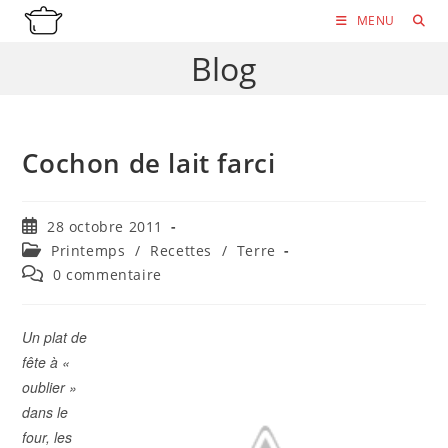
Skip
MENU
to
Blog
content
Cochon de lait farci
Publication
28 octobre 2011
publiée :
Post
Printemps
/
Recettes
/
Terre
category:
Commentaires
0 commentaire
de
la
publication :
Un plat de
fête à «
oublier »
dans le
four, les