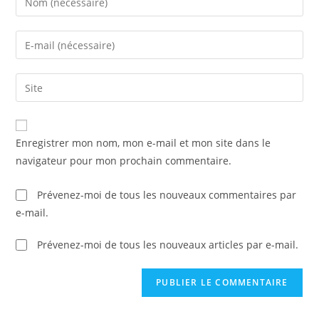
your
name
Enter
or
your
username
email
Saisir
to
address
l’URL
comment
to
de
comment
votre
Enregistrer mon nom, mon e-mail et mon site dans le
site
navigateur pour mon prochain commentaire.
(facultatif)
Prévenez-moi de tous les nouveaux commentaires par
e-mail.
Prévenez-moi de tous les nouveaux articles par e-mail.