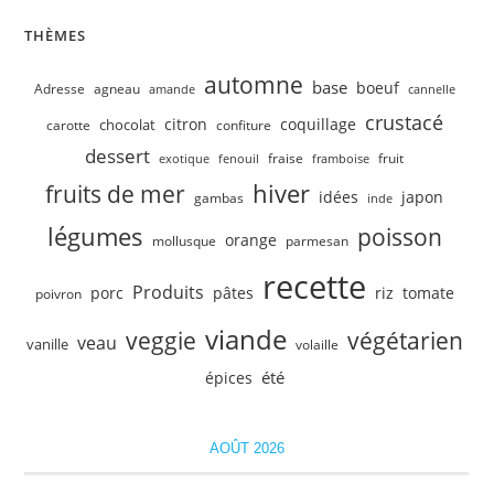
THÈMES
automne
base
boeuf
Adresse
agneau
amande
cannelle
crustacé
citron
coquillage
chocolat
carotte
confiture
dessert
fruit
fraise
exotique
fenouil
framboise
hiver
fruits de mer
idées
japon
gambas
inde
légumes
poisson
orange
mollusque
parmesan
recette
Produits
porc
pâtes
riz
tomate
poivron
viande
veggie
végétarien
veau
vanille
volaille
été
épices
AOÛT 2026