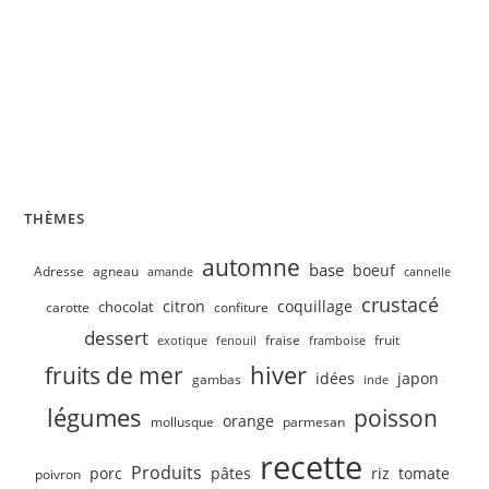
Velouté de concombre, petits pois
THÈMES
automne
base
boeuf
Adresse
agneau
amande
cannelle
crustacé
citron
coquillage
chocolat
carotte
confiture
dessert
fruit
fraise
exotique
fenouil
framboise
hiver
fruits de mer
idées
japon
gambas
inde
légumes
poisson
orange
mollusque
parmesan
recette
Produits
porc
pâtes
riz
tomate
poivron