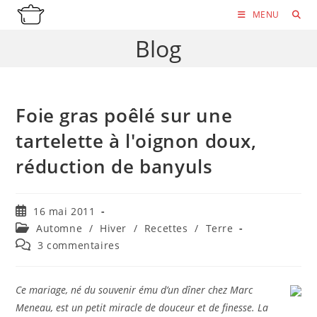
Skip
MENU
to
Blog
content
Foie gras poêlé sur une
tartelette à l'oignon doux,
réduction de banyuls
Publication
16 mai 2011
publiée :
Post
Automne
/
Hiver
/
Recettes
/
Terre
category:
Commentaires
3 commentaires
de
la
publication :
Ce mariage, né du souvenir ému d’un dîner chez Marc
Meneau, est un petit miracle de douceur et de finesse. La