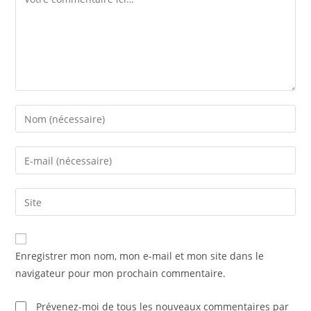
Enter
your
name
Enter
or
your
username
email
Saisir
to
address
l’URL
comment
to
de
comment
votre
Enregistrer mon nom, mon e-mail et mon site dans le
site
navigateur pour mon prochain commentaire.
(facultatif)
Prévenez-moi de tous les nouveaux commentaires par