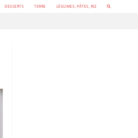
TOGGLE
DESSERTS
TERRE
LÉGUMES, PÂTES, RIZ
WEBSITE
SEARCH
Conchigli
Velouté de concombre, petits pois