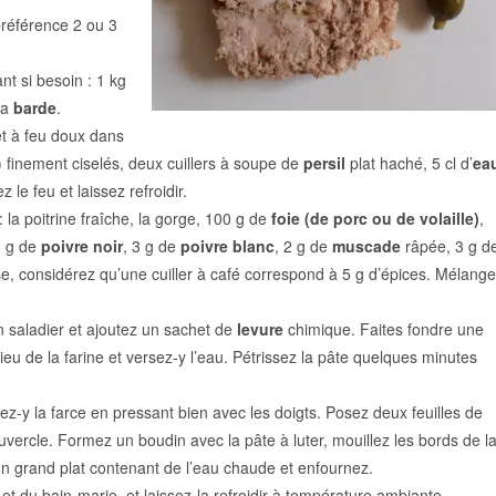
préférence 2 ou 3
t si besoin : 1 kg
la
barde
.
et à feu doux dans
le) finement ciselés, deux cuillers à soupe de
persil
plat haché, 5 cl d’
ea
 le feu et laissez refroidir.
la poitrine fraîche, la gorge, 100 g de
foie (de porc ou de volaille)
,
3 g de
poivre noir
, 3 g de
poivre blanc
, 2 g de
muscade
râpée, 3 g d
e, considérez qu’une cuiller à café correspond à 5 g d’épices. Mélang
 saladier et ajoutez un sachet de
levure
chimique. Faites fondre une
lieu de la farine et versez-y l’eau. Pétrissez la pâte quelques minutes
ez-y la farce en pressant bien avec les doigts. Posez deux feuilles de
uvercle. Formez un boudin avec la pâte à luter, mouillez les bords de l
 un grand plat contenant de l’eau chaude et enfournez.
 et du bain-marie, et laissez-la refroidir à température ambiante.