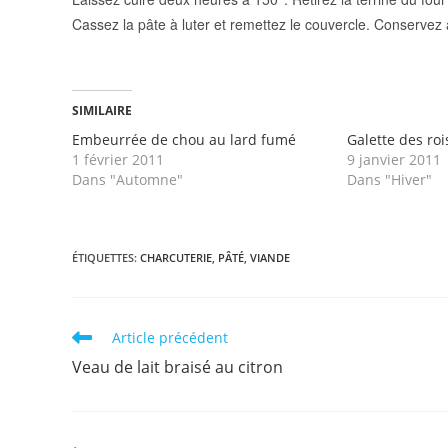
Cassez la pâte à luter et remettez le couvercle. Conservez a
SIMILAIRE
Embeurrée de chou au lard fumé
Galette des rois
1 février 2011
9 janvier 2011
Dans "Automne"
Dans "Hiver"
ÉTIQUETTES
:
CHARCUTERIE
,
PÂTÉ
,
VIANDE
Read
Article précédent
more
Veau de lait braisé au citron
articles