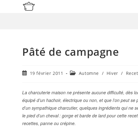
Skip
to
content
Pâté de campagne
Publication
Post
19 février 2011
Automne
/
Hiver
/
Recet
publiée :
category:
La charcuterie maison ne présente aucune difficulté, dès lor
équipé d’un hachoir, électrique ou non, et que l’on peut se 
d’un sympathique charcutier, quelques ingrédients qui ne s
le pied d’un cheval
: gorge et barde de lard pour cette recet
recettes, panne ou crépine.