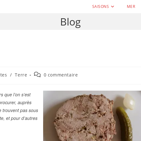
SAISONS
MER
Blog
Commentaires
tes
/
Terre
0 commentaire
de
la
publication :
s que l’on s’est
procurer, auprès
e trouvent pas sous
te, et pour d’autres