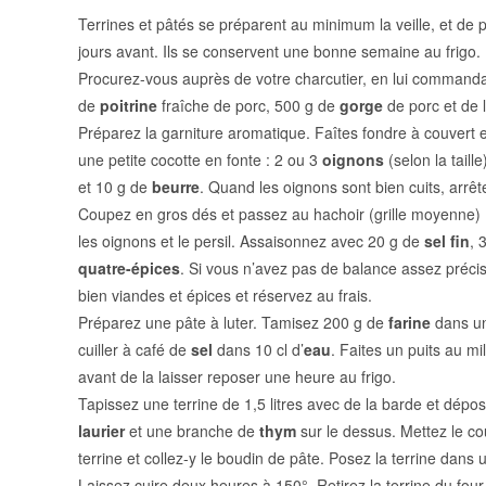
Terrines et pâtés se préparent au minimum la veille, et de 
jours avant. Ils se conservent une bonne semaine au frigo.
Procurez-vous auprès de votre charcutier, en lui commandan
de
poitrine
fraîche de porc, 500 g de
gorge
de porc et de 
Préparez la garniture aromatique. Faîtes fondre à couvert 
une petite cocotte en fonte : 2 ou 3
oignons
(selon la tail
et 10 g de
beurre
. Quand les oignons sont bien cuits, arrêtez
Coupez en gros dés et passez au hachoir (grille moyenne) : 
les oignons et le persil. Assaisonnez avec 20 g de
sel fin
, 
quatre-épices
. Si vous n’avez pas de balance assez précis
bien viandes et épices et réservez au frais.
Préparez une pâte à luter. Tamisez 200 g de
farine
dans un
cuiller à café de
sel
dans 10 cl d’
eau
. Faites un puits au mi
avant de la laisser reposer une heure au frigo.
Tapissez une terrine de 1,5 litres avec de la barde et dépos
laurier
et une branche de
thym
sur le dessus. Mettez le co
terrine et collez-y le boudin de pâte. Posez la terrine dans
Laissez cuire deux heures à 150°. Retirez la terrine du four