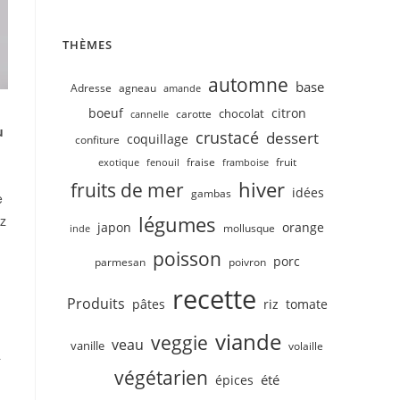
THÈMES
automne
base
Adresse
agneau
amande
boeuf
citron
chocolat
carotte
cannelle
u
crustacé
dessert
coquillage
confiture
fruit
fraise
exotique
fenouil
framboise
hiver
fruits de mer
idées
gambas
e
légumes
ez
japon
orange
mollusque
inde
poisson
porc
parmesan
poivron
recette
Produits
pâtes
riz
tomate
viande
veggie
veau
vanille
volaille
a
végétarien
été
épices