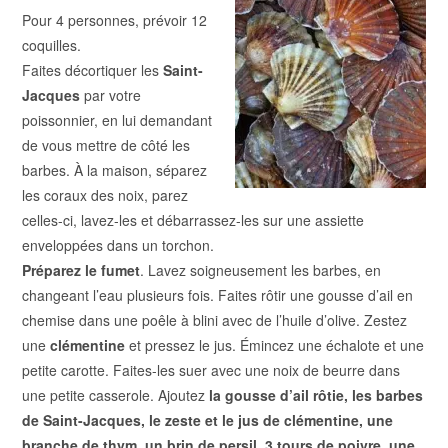
Pour 4 personnes, prévoir 12
coquilles.
Faites décortiquer les
Saint-
Jacques
par votre
poissonnier, en lui demandant
de vous mettre de côté les
barbes. À la maison, séparez
les coraux des noix, parez
celles-ci, lavez-les et débarrassez-les sur une assiette
enveloppées dans un torchon.
Préparez le fumet
. Lavez soigneusement les barbes, en
changeant l’eau plusieurs fois. Faites rôtir une gousse d’ail en
chemise dans une poêle à blini avec de l’huile d’olive. Zestez
une
clémentine
et pressez le jus. Émincez une échalote et une
petite carotte. Faites-les suer avec une noix de beurre dans
une petite casserole. Ajoutez
la gousse d’ail rôtie, les barbes
de Saint-Jacques, le zeste et le jus de clémentine, une
branche de thym, un brin de persil, 3 tours de poivre, une