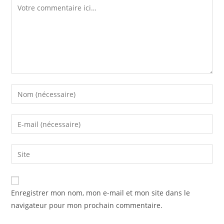
Comment
Enter
your
name
Enter
or
your
username
email
Saisir
to
address
l’URL
comment
to
de
comment
votre
Enregistrer mon nom, mon e-mail et mon site dans le
site
navigateur pour mon prochain commentaire.
(facultatif)