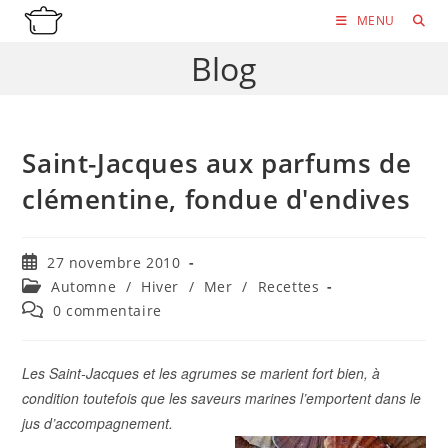
Skip
MENU
to
Blog
content
Saint-Jacques aux parfums de
clémentine, fondue d'endives
Publication
27 novembre 2010
publiée :
Post
Automne
/
Hiver
/
Mer
/
Recettes
category:
Commentaires
0 commentaire
de
la
publication :
Les Saint-Jacques et les agrumes se marient fort bien, à
condition toutefois que les saveurs marines l’emportent dans le
jus d’accompagnement.