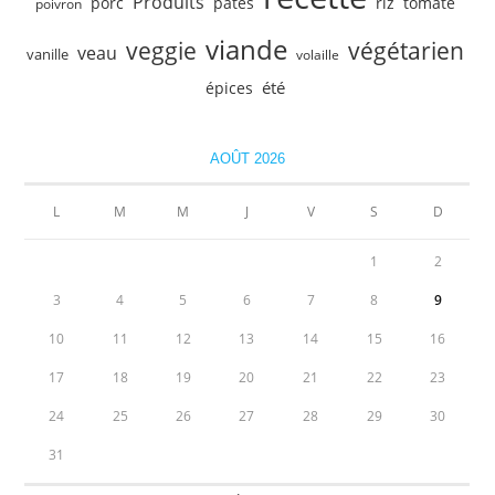
Produits
porc
pâtes
riz
tomate
poivron
viande
veggie
végétarien
veau
vanille
volaille
été
épices
AOÛT 2026
L
M
M
J
V
S
D
1
2
3
4
5
6
7
8
9
10
11
12
13
14
15
16
17
18
19
20
21
22
23
24
25
26
27
28
29
30
31