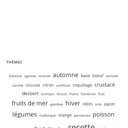
Velouté de concombre, petits pois
THÈMES
automne
base
boeuf
Adresse
agneau
amande
cannelle
crustacé
citron
coquillage
chocolat
carotte
confiture
dessert
fruit
fraise
exotique
fenouil
framboise
hiver
fruits de mer
idées
japon
gambas
inde
légumes
poisson
orange
mollusque
parmesan
recette