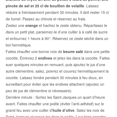
pincée de sel et 25 cl de bouillon de volaille
. Laissez
réduire à frémissement pendant 30 minutes. Il doit rester 15 cl
de fumet. Passez au chinois et réservez au frais.
Zestez une
orange
et hachez le zeste obtenu. Répartissez le
dans un petit plat, parsemez-le d’une cuiller à à café de sucre
et enfournez 1 heure à 90°. Réservez ce zeste séché dans un
bol hermétique.
Faites chauffer une bonne noix de
beurre salé
dans une petite
cocotte. Émincez 2
endives
et jetez-les dans la cocotte. Faites
suer quelques minutes en remuant, puis ajoutez le jus d’une
autre clémentine, salez, poivrez et couvrez hermétiquement la
cocotte. Laissez fondre pendant 30 minutes à feu doux, en
surveillant pour éviter que les endives attachent (ajoutez un
peu de jus de clémentine si nécessaire).
Dernière minute : Sortez les Saint-Jacques un quart d’heure
avant. Faites chauffer
une poêle (éviter l’anti-adhésif)
sur le
grand feu avec une cuiller d’
huile d’olive
. Salez les noix de
Saint-Jacques et posez-les dans la poêle. Leur faire prendre