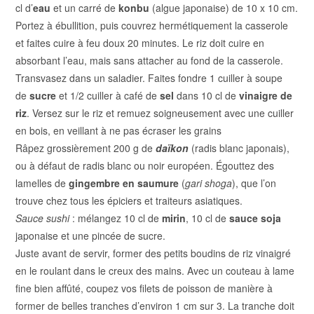
cl d’
eau
et un carré de
konbu
(algue japonaise) de 10 x 10 cm.
Portez à ébullition, puis couvrez hermétiquement la casserole
et faites cuire à feu doux 20 minutes. Le riz doit cuire en
absorbant l’eau, mais sans attacher au fond de la casserole.
Transvasez dans un saladier.
Faites fondre 1 cuiller à soupe
de
sucre
et
1/2 cuiller à café de
sel
dans
10 cl de
vinaigre de
riz
. Versez sur le riz et remuez soigneusement avec une cuiller
en bois, en veillant à ne pas écraser les grains
Râpez grossièrement 200 g de
daïkon
(radis blanc japonais),
ou à défaut de radis blanc ou noir européen. Égouttez des
lamelles de
gingembre en saumure
(
gari shoga
), que l’on
trouve chez tous les épiciers et traiteurs asiatiques.
Sauce sushi
: mélangez 10 cl de
mirin
, 10 cl de
sauce soja
japonaise et une pincée de sucre.
Juste avant de servir, former des petits boudins de riz vinaigré
en le roulant dans le creux des mains. Avec un couteau à lame
fine bien affûté, coupez vos filets de poisson de manière à
former de belles tranches d’environ 1 cm sur 3. La tranche doit