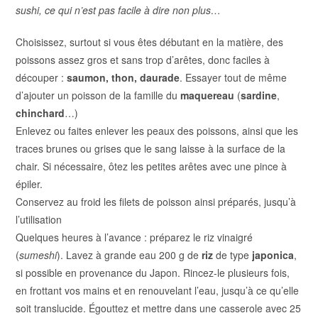
sushi, ce qui n’est pas facile à dire non plus…
Choisissez, surtout si vous êtes débutant en la matière, des
poissons assez gros et sans trop d’arêtes, donc faciles à
découper :
saumon, thon, daurade
. Essayer tout de même
d’ajouter un poisson de la famille du
maquereau
(
sardine
,
chinchard
…)
Enlevez ou faites enlever les peaux des poissons, ainsi que les
traces brunes ou grises que le sang laisse à la surface de la
chair. Si nécessaire, ôtez les petites arêtes avec une pince à
épiler.
Conservez
au froid
les filets de poisson ainsi préparés, jusqu’à
l’utilisation
Quelques heures à l’avance : préparez le riz vinaigré
(
sumeshi
). Lavez à grande eau 200 g de
riz
de type
japonica
,
si possible en provenance du Japon. Rincez-le plusieurs fois,
en frottant vos mains et en renouvelant l’eau, jusqu’à ce qu’elle
soit translucide. Égouttez et mettre dans une casserole avec 25