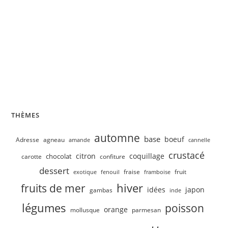
Velouté de concombre, petits pois
THÈMES
automne
base
boeuf
Adresse
agneau
amande
cannelle
crustacé
citron
coquillage
chocolat
carotte
confiture
dessert
fruit
fraise
exotique
fenouil
framboise
hiver
fruits de mer
idées
japon
gambas
inde
légumes
poisson
orange
mollusque
parmesan