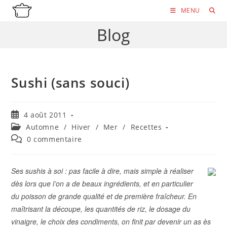
Skip
MENU
to
Blog
content
Sushi (sans souci)
Publication
4 août 2011
publiée :
Post
Automne
/
Hiver
/
Mer
/
Recettes
category:
Commentaires
0 commentaire
de
la
publication :
Ses sushis à soi : pas facile à dire, mais simple à réaliser
dès lors que l’on a de beaux ingrédients, et en particulier
du poisson de grande qualité et de première fraîcheur. En
maîtrisant la découpe, les quantités de riz, le dosage du
vinaigre, le choix des condiments, on finit par devenir un as ès