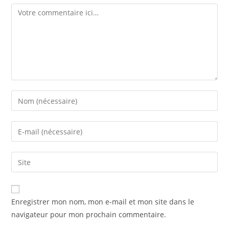
Comment
Enter
your
name
Enter
or
your
username
email
Saisir
to
address
l’URL
comment
to
de
comment
votre
Enregistrer mon nom, mon e-mail et mon site dans le
site
navigateur pour mon prochain commentaire.
(facultatif)