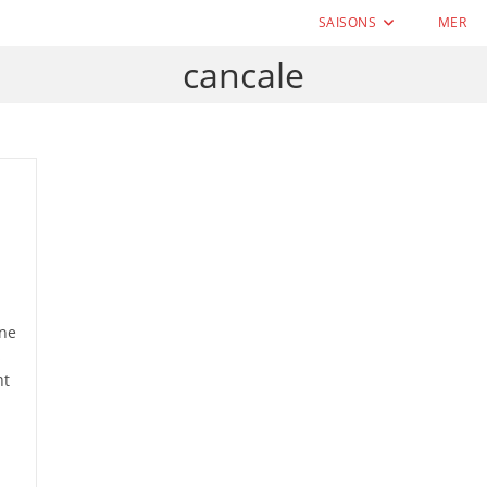
SAISONS
MER
cancale
 ne
s
nt