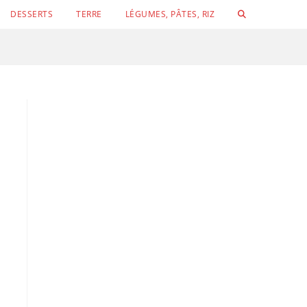
TOGGLE
DESSERTS
TERRE
LÉGUMES, PÂTES, RIZ
WEBSITE
SEARCH
Conchigli
Velouté de concombre, petits pois