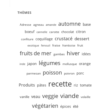
THÈMES
automne
base
Adresse
agneau
amande
boeuf
citron
chocolat
carotte
cannelle
crustacé
dessert
coquillage
confiture
fruit
fraise
exotique
fenouil
framboise
hiver
fruits de mer
idées
gambas
légumes
japon
orange
mollusque
inde
poisson
porc
parmesan
poivron
recette
Produits
pâtes
riz
tomate
viande
veggie
veau
vanille
volaille
végétarien
été
épices