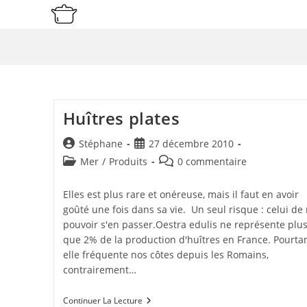
Skip
to
content
Huîtres plates
Auteur/autrice
Publication
Stéphane
27 décembre 2010
de
publiée :
Post
Commentaires
Mer
/
Produits
0 commentaire
la
category:
de
publication :
la
Elles est plus rare et onéreuse, mais il faut en avoir
publication :
goûté une fois dans sa vie. Un seul risque : celui de
pouvoir s'en passer.Oestra edulis ne représente plu
que 2% de la production d'huîtres en France. Pourta
elle fréquente nos côtes depuis les Romains,
contrairement…
Huîtres
Continuer La Lecture