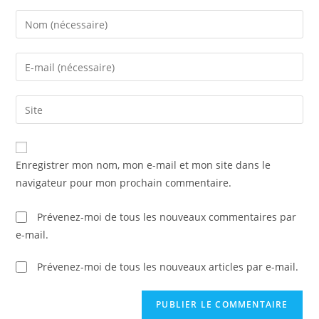
Enter
your
name
Enter
or
your
username
email
Saisir
to
address
l’URL
comment
to
de
comment
votre
Enregistrer mon nom, mon e-mail et mon site dans le
site
navigateur pour mon prochain commentaire.
(facultatif)
Prévenez-moi de tous les nouveaux commentaires par
e-mail.
Prévenez-moi de tous les nouveaux articles par e-mail.