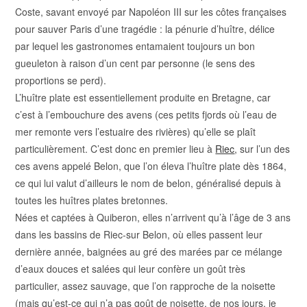
Coste, savant envoyé par Napoléon III sur les côtes françaises
pour sauver Paris d’une tragédie : la pénurie d’huître, délice
par lequel les gastronomes entamaient toujours un bon
gueuleton à raison d’un cent par personne (le sens des
proportions se perd).
L’huître plate est essentiellement produite en Bretagne, car
c’est à l’embouchure des avens (ces petits fjords où l’eau de
mer remonte vers l’estuaire des rivières) qu’elle se plaît
particulièrement. C’est donc en premier lieu à
Riec
, sur l’un des
ces avens appelé Belon, que l’on éleva l’huître plate dès 1864,
ce qui lui valut d’ailleurs le
nom de belon, généralisé depuis à
toutes les huîtres plates bretonnes.
Nées et captées à Quiberon, elles n’arrivent qu’à l’âge de 3 ans
dans les bassins de Riec-sur Belon, où elles passent leur
dernière année, baignées au gré des marées par ce mélange
d’eaux douces et salées qui leur confère un goût très
particulier, assez sauvage, que l’on rapproche de la noisette
(mais qu’est-ce qui n’a pas goût de noisette, de nos jours, je