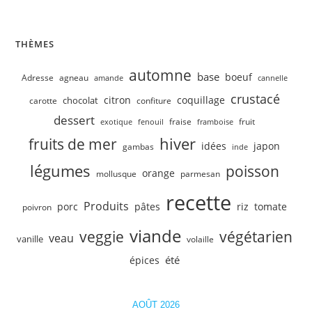
THÈMES
automne
base
boeuf
Adresse
agneau
amande
cannelle
crustacé
citron
coquillage
chocolat
carotte
confiture
dessert
fruit
fraise
exotique
fenouil
framboise
hiver
fruits de mer
idées
japon
gambas
inde
légumes
poisson
orange
mollusque
parmesan
recette
Produits
porc
pâtes
riz
tomate
poivron
viande
veggie
végétarien
veau
vanille
volaille
été
épices
AOÛT 2026