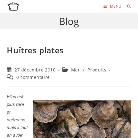
Skip
MENU
to
Blog
content
Huîtres plates
Publication
Post
27 décembre 2010
Mer
/
Produits
publiée :
category:
Commentaires
0 commentaire
de
la
publication :
Elles est
plus rare
et
onéreuse,
mais il faut
en avoir