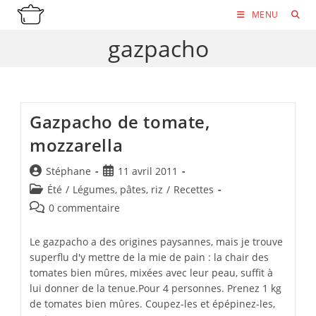
Skip
MENU
to
gazpacho
content
Gazpacho de tomate,
mozzarella
Auteur/autrice
Publication
Stéphane
11 avril 2011
de
publiée :
Post
Été
/
Légumes, pâtes, riz
/
Recettes
la
category:
Commentaires
0 commentaire
publication :
de
la
Le gazpacho a des origines paysannes, mais je trouve
publication :
superflu d'y mettre de la mie de pain : la chair des
tomates bien mûres, mixées avec leur peau, suffit à
lui donner de la tenue.Pour 4 personnes. Prenez 1 kg
de tomates bien mûres. Coupez-les et épépinez-les,