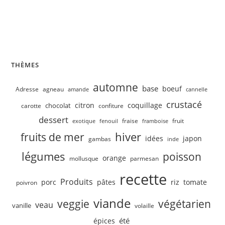
Velouté de concombre, petits pois
THÈMES
automne
base
boeuf
Adresse
agneau
amande
cannelle
crustacé
citron
coquillage
chocolat
carotte
confiture
dessert
fruit
fraise
exotique
fenouil
framboise
hiver
fruits de mer
idées
japon
gambas
inde
légumes
poisson
orange
mollusque
parmesan
recette
Produits
porc
pâtes
riz
tomate
poivron
viande
veggie
végétarien
veau
vanille
volaille
été
épices