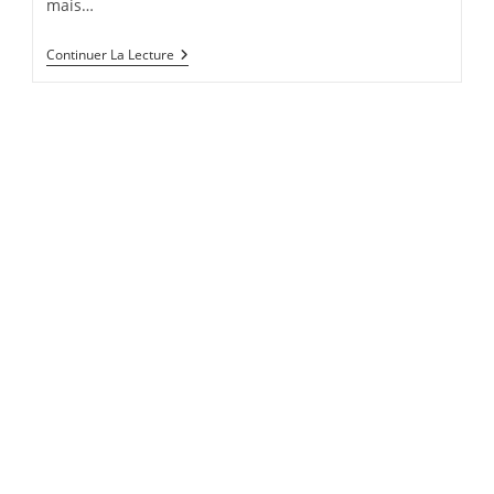
mais…
Gazpacho
Continuer La Lecture
De
Tomate,
Mozzarella
C