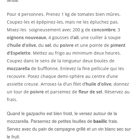
tenue.
Pour 4 personnes. Prenez 1 kg de tomates bien mûres.
Coupez-les et épépinez-les, mais ne les épluchez pas.
Mixez-les soigneusement avec 200 g de
concombre
, 3
oignons nouveaux
, 4 gousses d’
ail
, une cuiller à soupe
d’
huile d’olive
, du
sel
, du
poivre
et une pointe de
piment
d’Espelette
. Mettez au frigo au minimum deux heures.
Coupez dans le sens de la longueur deux boules de
mozzarella
de bufflonne. Enlevez la fine pellicule qui les
recouvre. Posez chaque demi-sphère au centre d’une
assiette creuse. Arrosez-la d’un filet d’
huile d’olive
, donnez
un tour de
poivre
et parsemez de
fleur de sel
. Réservez au
frais.
Quand le gazpacho est bien froid, le versez autour de la
mozzarella. Parsemez de petites feuilles de
basilic
frais.
Servez avec du pain de campagne grillé et un vin blanc sec sur
le fruit.