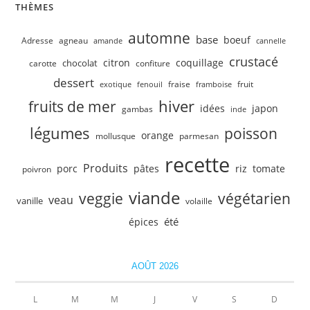
THÈMES
automne
base
boeuf
Adresse
agneau
amande
cannelle
crustacé
citron
coquillage
chocolat
carotte
confiture
dessert
fruit
fraise
exotique
fenouil
framboise
hiver
fruits de mer
idées
japon
gambas
inde
légumes
poisson
orange
mollusque
parmesan
recette
Produits
porc
pâtes
riz
tomate
poivron
viande
veggie
végétarien
veau
vanille
volaille
été
épices
AOÛT 2026
L
M
M
J
V
S
D