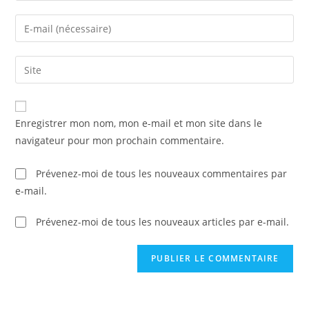
name
Enter
or
your
username
email
Saisir
to
address
l’URL
comment
to
de
comment
votre
Enregistrer mon nom, mon e-mail et mon site dans le
site
navigateur pour mon prochain commentaire.
(facultatif)
Prévenez-moi de tous les nouveaux commentaires par
e-mail.
Prévenez-moi de tous les nouveaux articles par e-mail.