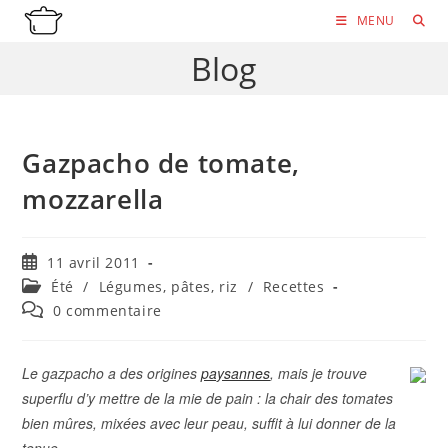
Skip
MENU
to
Blog
content
Gazpacho de tomate,
mozzarella
Publication
11 avril 2011
publiée :
Post
Été
/
Légumes, pâtes, riz
/
Recettes
category:
Commentaires
0 commentaire
de
la
publication :
Le gazpacho a des origines
paysannes
, mais je trouve
superflu d’y mettre de la mie de pain : la chair des tomates
bien mûres, mixées avec leur peau, suffit à lui donner de la