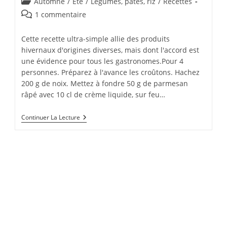
Post
Automne
/
Été
/
Légumes, pâtes, riz
/
Recettes
la
category:
Commentaires
1 commentaire
publication :
de
la
Cette recette ultra-simple allie des produits
publication :
hivernaux d'origines diverses, mais dont l'accord est
une évidence pour tous les gastronomes.Pour 4
personnes. Préparez à l'avance les croûtons. Hachez
200 g de noix. Mettez à fondre 50 g de parmesan
râpé avec 10 cl de crème liquide, sur feu…
Salade
Continuer La Lecture
De
Mâche-
Betterave,
Croûtons
C
Noix-
Parmesan