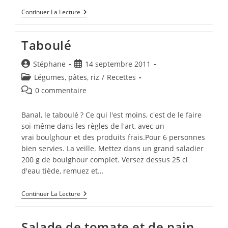
Salade
Continuer La Lecture
De
Queue
De
Taboulé
Bœuf
Et
De
Auteur/autrice
Publication
Stéphane
14 septembre 2011
Haricots
de
publiée :
Post
Légumes, pâtes, riz
Verts
/
Recettes
la
category:
Commentaires
0 commentaire
publication :
de
la
Banal, le taboulé ? Ce qui l'est moins, c'est de le faire
publication :
soi-même dans les règles de l'art, avec un
vrai boulghour et des produits frais.Pour 6 personnes
bien servies. La veille. Mettez dans un grand saladier
200 g de boulghour complet. Versez dessus 25 cl
d'eau tiède, remuez et…
Taboulé
Continuer La Lecture
Salade de tomate et de pain