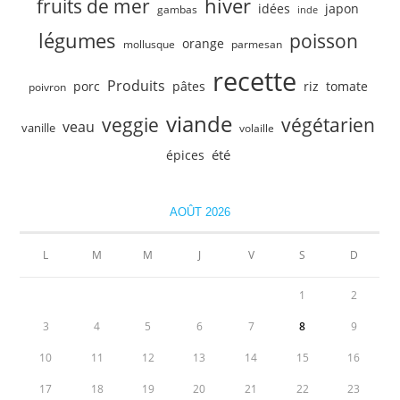
hiver
fruits de mer
idées
japon
gambas
inde
légumes
poisson
orange
mollusque
parmesan
recette
Produits
porc
pâtes
riz
tomate
poivron
viande
veggie
végétarien
veau
vanille
volaille
été
épices
AOÛT 2026
L
M
M
J
V
S
D
1
2
3
4
5
6
7
8
9
10
11
12
13
14
15
16
17
18
19
20
21
22
23