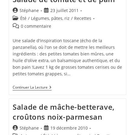
Auteur/autrice
Publication
Stéphane
23 juillet 2011
de
publiée :
Post
Été
/
Légumes, pâtes, riz
/
Recettes
la
category:
Commentaires
0 commentaire
publication :
de
la
Une salade d'inspiration toscane (écho de la
publication :
panzanella), où l'on se doit de mettre les meilleurs
ingrédients : des petites tomates bien mûres, une
huile d'olive extra, un balsamique authentique, et du
bon pain !Lavez 1 kg de grosses tomates cerises ou de
petites tomates grappes, si…
Salade
Continuer La Lecture
De
Tomate
Et
Salade de mâche-betterave,
De
Pain
croûtons noix-parmesan
Auteur/autrice
Publication
Stéphane
19 décembre 2010
de
publiée :