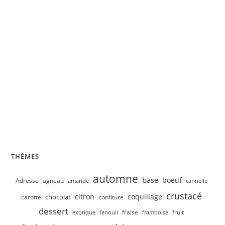
Velouté de concombre, petits pois
THÈMES
automne
base
boeuf
Adresse
agneau
amande
cannelle
crustacé
citron
coquillage
chocolat
carotte
confiture
dessert
fruit
fraise
exotique
fenouil
framboise