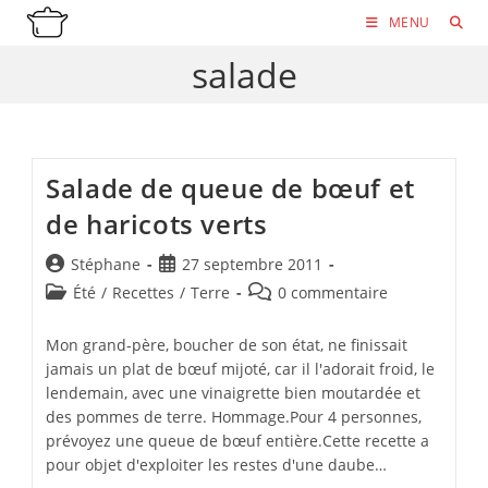
Skip
MENU
to
salade
content
Salade de queue de bœuf et
de haricots verts
Auteur/autrice
Publication
Stéphane
27 septembre 2011
de
publiée :
Post
Commentaires
Été
/
Recettes
/
Terre
0 commentaire
la
category:
de
publication :
la
Mon grand-père, boucher de son état, ne finissait
publication :
jamais un plat de bœuf mijoté, car il l'adorait froid, le
lendemain, avec une vinaigrette bien moutardée et
des pommes de terre. Hommage.Pour 4 personnes,
prévoyez une queue de bœuf entière.Cette recette a
pour objet d'exploiter les restes d'une daube…