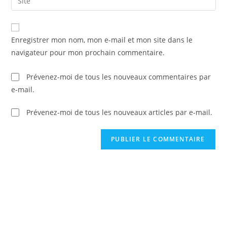
address
l’URL
comment
to
de
comment
votre
Enregistrer mon nom, mon e-mail et mon site dans le
site
navigateur pour mon prochain commentaire.
(facultatif)
Prévenez-moi de tous les nouveaux commentaires par
e-mail.
Prévenez-moi de tous les nouveaux articles par e-mail.
C