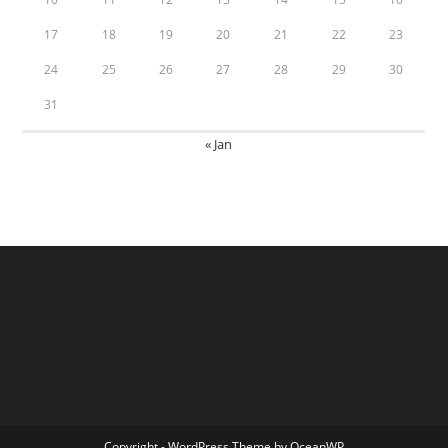
17
18
19
20
21
22
23
24
25
26
27
28
29
30
31
« Jan
Copyright - WordPress Theme by OceanWP