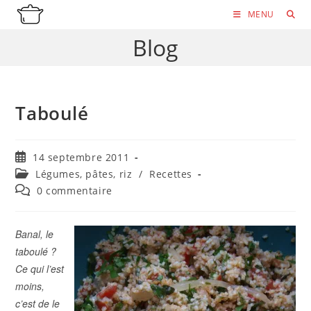
Skip
MENU
to
Blog
content
Taboulé
Publication
14 septembre 2011
publiée :
Post
Légumes, pâtes, riz
/
Recettes
category:
Commentaires
0 commentaire
de
la
publication :
Banal, le
taboulé ?
Ce qui l’est
moins,
c’est de le