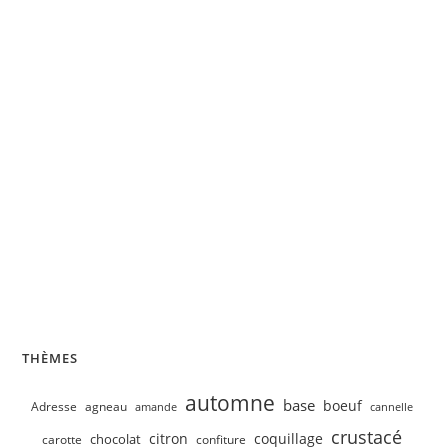
Velouté de concombre, petits pois
THÈMES
automne
base
boeuf
Adresse
agneau
amande
cannelle
crustacé
citron
coquillage
chocolat
carotte
confiture