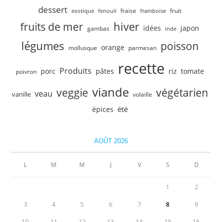
dessert
fruit
fraise
exotique
fenouil
framboise
hiver
fruits de mer
idées
japon
gambas
inde
légumes
poisson
orange
mollusque
parmesan
recette
Produits
porc
pâtes
riz
tomate
poivron
viande
veggie
végétarien
veau
vanille
volaille
été
épices
AOÛT 2026
L
M
M
J
V
S
D
1
2
3
4
5
6
7
8
9
10
11
12
13
14
15
16