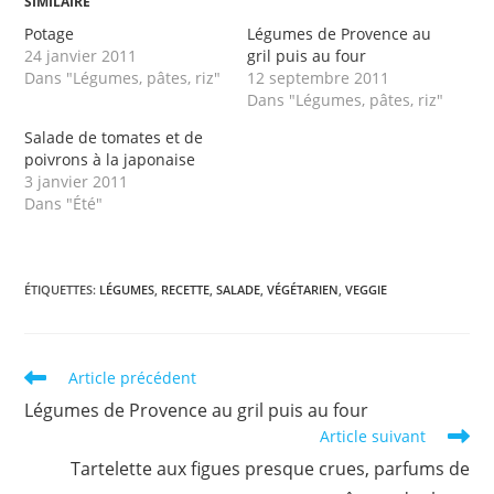
SIMILAIRE
Potage
Légumes de Provence au
24 janvier 2011
gril puis au four
Dans "Légumes, pâtes, riz"
12 septembre 2011
Dans "Légumes, pâtes, riz"
Salade de tomates et de
poivrons à la japonaise
3 janvier 2011
Dans "Été"
ÉTIQUETTES
:
LÉGUMES
,
RECETTE
,
SALADE
,
VÉGÉTARIEN
,
VEGGIE
Read
Article précédent
more
Légumes de Provence au gril puis au four
articles
Article suivant
Tartelette aux figues presque crues, parfums de