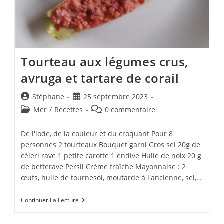
Tourteau aux légumes crus,
avruga et tartare de corail
Auteur/autrice
Publication
Stéphane
25 septembre 2023
de
publiée :
Post
Commentaires
Mer
/
Recettes
0 commentaire
la
category:
de
publication :
la
De l'iode, de la couleur et du croquant Pour 8
publication :
personnes 2 tourteaux Bouquet garni Gros sel 20g de
céleri rave 1 petite carotte 1 endive Huile de noix 20 g
de betterave Persil Crème fraîche Mayonnaise : 2
œufs, huile de tournesol, moutarde à l'ancienne, sel,…
Tourteau
Continuer La Lecture
Aux
Légumes