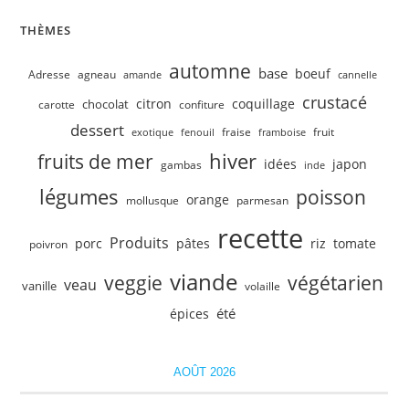
THÈMES
automne
base
boeuf
Adresse
agneau
amande
cannelle
crustacé
citron
coquillage
chocolat
carotte
confiture
dessert
fruit
fraise
exotique
fenouil
framboise
hiver
fruits de mer
idées
japon
gambas
inde
légumes
poisson
orange
mollusque
parmesan
recette
Produits
porc
pâtes
riz
tomate
poivron
viande
veggie
végétarien
veau
vanille
volaille
été
épices
AOÛT 2026