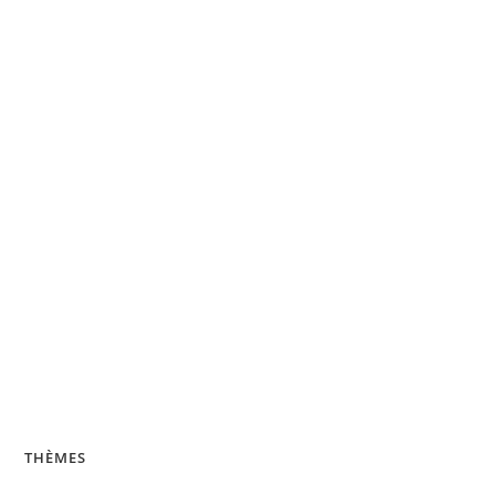
Velouté de concombre, petits pois
THÈMES