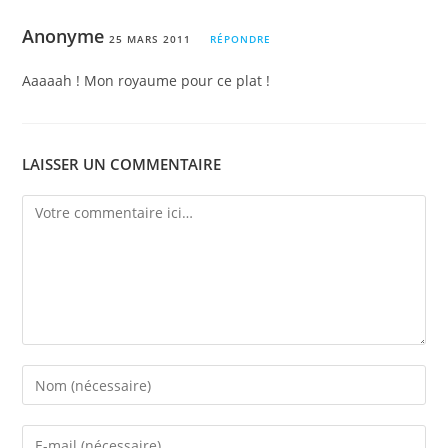
Anonyme
25 MARS 2011
RÉPONDRE
Aaaaah ! Mon royaume pour ce plat !
LAISSER UN COMMENTAIRE
Comment
Enter
your
name
Enter