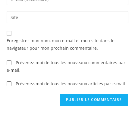
or
your
username
email
Saisir
to
address
l’URL
comment
to
de
comment
votre
Enregistrer mon nom, mon e-mail et mon site dans le
site
navigateur pour mon prochain commentaire.
(facultatif)
Prévenez-moi de tous les nouveaux commentaires par
e-mail.
Prévenez-moi de tous les nouveaux articles par e-mail.
C