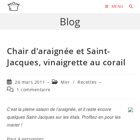
Skip
MENU
to
Blog
content
Chair d'araignée et Saint-
Jacques, vinaigrette au corail
Publication
Post
24 mars 2011
Mer
/
Recettes
publiée :
category:
Commentaires
1 commentaire
de
la
publication :
C’est la pleine saison de l’araignée, et il reste encore
quelques Saint-Jacques sur les étals. Profitez-en pour les
marier !
Pour 4 personnes.