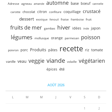
automne
base
boeuf
Adresse
agneau
amande
cannelle
crustacé
citron
coquillage
chocolat
carotte
confiture
dessert
fruit
fraise
exotique
fenouil
framboise
hiver
fruits de mer
idées
japon
gambas
inde
légumes
poisson
orange
mollusque
parmesan
recette
Produits
porc
pâtes
riz
tomate
poivron
viande
veggie
végétarien
veau
vanille
volaille
été
épices
AOÛT 2026
L
M
M
J
V
S
D
1
2