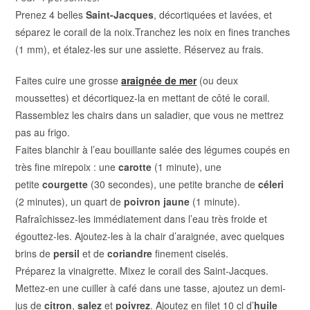
Prenez 4 belles
Saint-Jacques
, décortiquées et lavées, et
séparez le corail de la noix.
Tranchez les noix en fines tranches
(1 mm), et étalez-les sur une assiette. Réservez au frais.
Faites cuire une grosse
araignée de mer
(ou deux
moussettes) et décortiquez-la en mettant de côté le corail.
Rassemblez les chairs dans un saladier, que vous ne mettrez
pas au frigo.
Faites blanchir à l’eau bouillante salée des légumes coupés en
très fine mirepoix : une
carotte
(1 minute), une
petite
courgette
(30 secondes), une petite branche de
céleri
(2 minutes), un quart de
poivron jaune
(1 minute).
Rafraîchissez-les immédiatement dans l’eau très froide et
égouttez-les.
Ajoutez-les à la chair d’araignée, avec quelques
brins de
persil
et de
coriandre
finement ciselés.
Préparez la vinaigrette. Mixez le corail des Saint-Jacques.
Mettez-en une cuiller à café dans une tasse, ajoutez un demi-
jus de
citron
,
salez
et
poivrez
. Ajoutez en filet 10 cl d’
huile