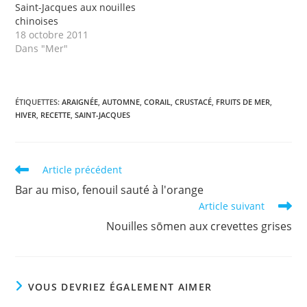
Saint-Jacques aux nouilles
chinoises
18 octobre 2011
Dans "Mer"
ÉTIQUETTES
:
ARAIGNÉE
,
AUTOMNE
,
CORAIL
,
CRUSTACÉ
,
FRUITS DE MER
,
HIVER
,
RECETTE
,
SAINT-JACQUES
Read
Article précédent
more
Bar au miso, fenouil sauté à l'orange
articles
Article suivant
Nouilles sōmen aux crevettes grises
VOUS DEVRIEZ ÉGALEMENT AIMER