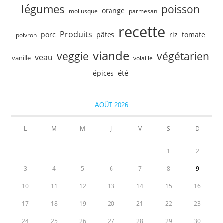
légumes
poisson
orange
mollusque
parmesan
recette
Produits
porc
pâtes
riz
tomate
poivron
viande
veggie
végétarien
veau
vanille
volaille
été
épices
AOÛT 2026
L
M
M
J
V
S
D
1
2
3
4
5
6
7
8
9
10
11
12
13
14
15
16
17
18
19
20
21
22
23
24
25
26
27
28
29
30