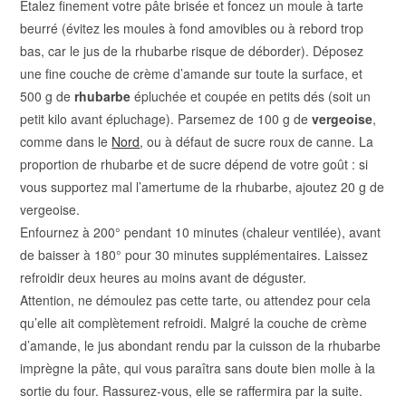
Étalez finement votre pâte brisée et foncez un moule à tarte
beurré (évitez les moules à fond amovibles ou à rebord trop
bas, car le jus de la rhubarbe risque de déborder). Déposez
une fine couche de crème d’amande sur toute la surface, et
500 g de
rhubarbe
épluchée et coupée en petits dés (soit un
petit kilo avant épluchage). Parsemez de 100 g de
vergeoise
,
comme dans le
Nord
,
ou à défaut de sucre roux de canne. La
proportion de rhubarbe et de sucre dépend de votre goût : si
vous supportez mal l’amertume de la rhubarbe, ajoutez 20 g de
vergeoise.
Enfournez à 200° pendant 10 minutes (chaleur ventilée), avant
de baisser à 180° pour 30 minutes supplémentaires.
Laissez
refroidir deux heures au moins avant de déguster.
Attention, ne démoulez pas cette tarte, ou attendez pour cela
qu’elle ait complètement refroidi. Malgré la couche de crème
d’amande, le jus abondant rendu par la cuisson de la rhubarbe
imprègne la pâte, qui vous paraîtra sans doute bien molle à la
sortie du four. Rassurez-vous, elle se raffermira par la suite.