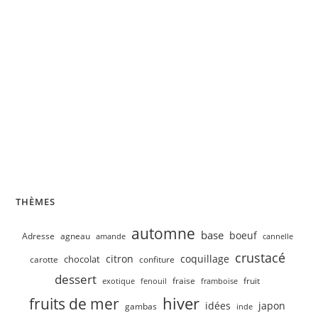
Velouté de concombre, petits pois
THÈMES
automne
base
boeuf
Adresse
agneau
amande
cannelle
crustacé
citron
coquillage
chocolat
carotte
confiture
dessert
fruit
fraise
exotique
fenouil
framboise
hiver
fruits de mer
idées
japon
gambas
inde