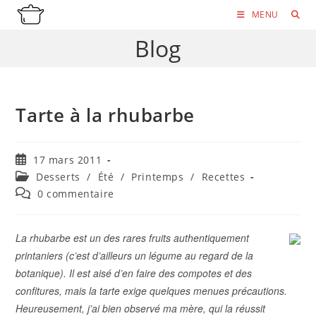
Skip
MENU
to
Blog
content
Tarte à la rhubarbe
Publication
17 mars 2011
publiée :
Post
Desserts
/
Été
/
Printemps
/
Recettes
category:
Commentaires
0 commentaire
de
la
publication :
La rhubarbe est un des rares fruits authentiquement
printaniers (c’est d’ailleurs un légume au regard de la
botanique). Il est aisé d’en faire des compotes et des
confitures, mais la tarte exige quelques menues précautions.
Heureusement, j’ai bien observé ma mère, qui la réussit